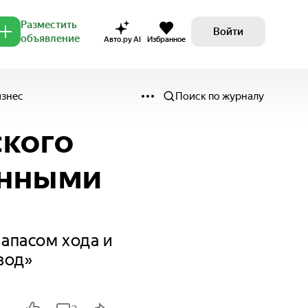
Разместить
Войти
объявление
Авто.ру AI
Избранное
изнес
Поиск по журналу
ского
енными
апасом хода и
вод»