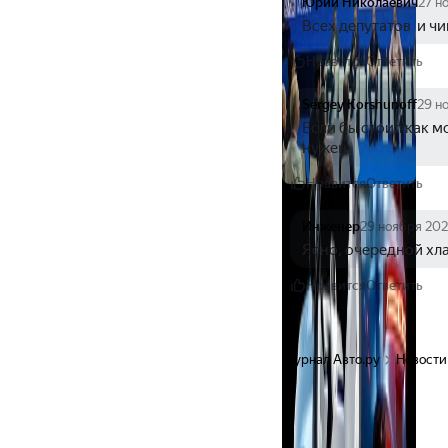
Юрий Николаевич
27 н
Всех депутатов  и ч
Нравится
Ответить
Sergey Korshunoff
29 н
Если бы стоил как мо
нужен.
Нравится
Ответить
Инженер
29 ноября 20
Ясно, очередной хла
Нравится
Ответить
Журнал Авто.ру
Новости