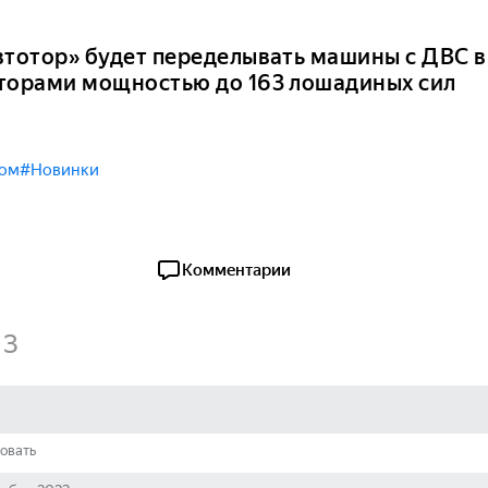
втотор» будет переделывать машины с ДВС в
торами мощностью до 163 лошадиных сил
ром
#Новинки
Комментарии
3
овать