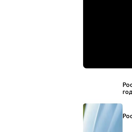
Ро
го
Ро