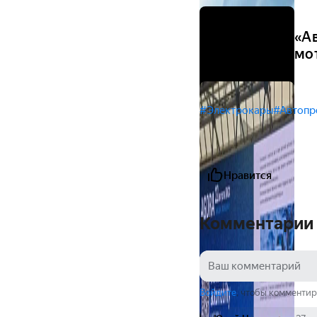
«А
мо
#Электрокары
#Автоп
Нравится
Комментарии
Войдите
, чтобы комментир