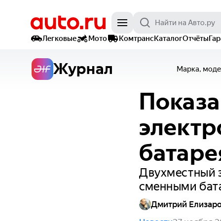
Легковые
Мото
Комтранс
Каталог
Отчёты
Га
Журнал
Марка, моде
Показа
электр
батар
Двухместный 
сменными бат
Дмитрий Елизар