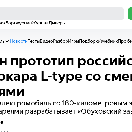
раж
Бортжурнал
Журнал
Дилеры
ль
Новости
Тесты
Видео
Разбор
Игры
Подборки
Учебник
Про б
н прототип россий
окара L-type со см
еями
электромобиль со 180-километровым з
ареями разрабатывает «Обуховский за
ов