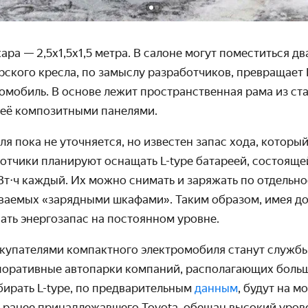
ра — 2,5х1,5х1,5 метра. В салоне могут поместиться два
ского кресла, по замыслу разработчиков, превращает 
мобиль. В основе лежит пространственная рама из ста
её композитными панелями.
я пока не уточняется, но известен запас хода, который
ботчики планируют оснащать L-type
батареей, состояще
Вт
⋅
ч каждый. Их можно снимать и заряжать по отдельно
ываемых «зарядными шкафами». Таким образом, имея до
ть энергозапас на постоянном уровне.
окупателями компактного электромобиля станут службы
поративные автопарки компаний, располагающих бол
бирать L-type, по предварительным
данным
, будут на м
 ранее принадлежавшего Toyota, обещан высокий уров