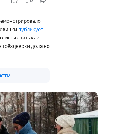
3
демонстрировало
новинки
публикует
олжны стать как
о трёхдверки должно
ости