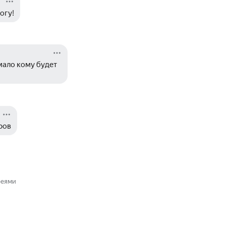
огу!
мало кому будет 
ров
реями