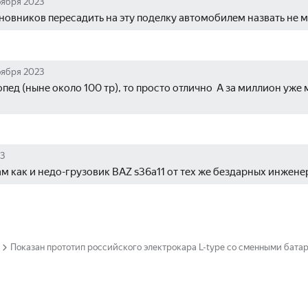
оября 2023
иновников пересадить на эту поделку автомобилем назвать не м
оября 2023
пед (ныне около 100 тр), то просто отлично  А за миллион уже 
23
м как и недо-грузовик BAZ s36a11 от тех же бездарных инжене
Показан прототип российского электрокара L-type со сменными бата