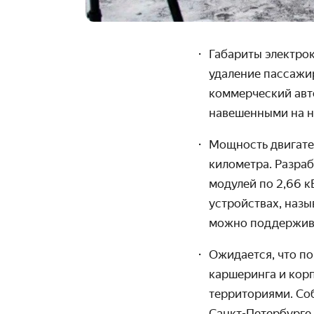
Габариты электрока
удаление пассажир
коммерческий авто
навешенными на н
Мощность двигател
километра. Разра
модулей по 2,66 к
устройствах, наз
можно поддержива
Ожидается, что п
каршеринга и кор
территориями. Со
Санкт-Петербурге,