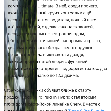
комплектации
Ultimate
. В неё, среди прочего,
входят адаптивный круиз-контроль и ещё
десяток ассистентов водителя,
полный пакет
«тёплых» опций, отделка салона экокожей,
передние сиденья с электроприводом,
обогревом и вентиляцией,
панорамная крыша,
система кругового обзора
, шесть подушек
безопасности, датчики света и дождя,
электропривод пятой двери с функцией
бесконтактного открытия, видеорегистратор, два
дисплея диагональю по 12,3 дюйма.
Стоимость новинки объявят ближе к старту
продаж. Tiggo 7 Pro Plug-in Hybrid стал вторым
гибридом в российской линейке Chery. Вместе с