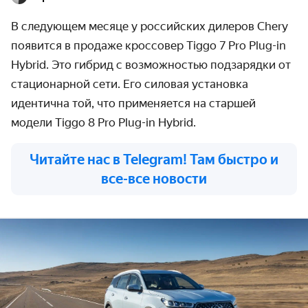
В следующем месяце у российских дилеров
Chery
появится в продаже кроссовер
Tiggo
7
Pro
Plug
-
in
Hybrid
. Это гибрид с возможностью подзарядки от
стационарной сети. Его силовая установка
идентична той, что применяется на старшей
модели
Tiggo
8
Pro
Plug
-
in
Hybrid
.
Читайте нас в Telegram! Там быстро и
все-все новости