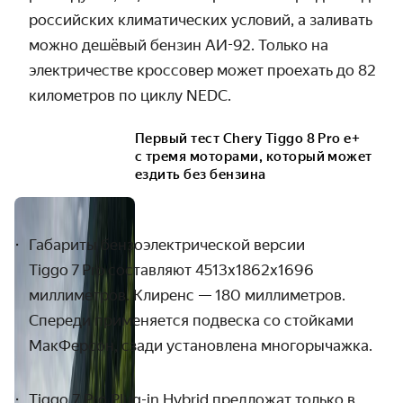
российских климатических условий, а заливать
можно дешёвый бензин АИ-92. Только на
электричестве кроссовер может проехать до 82
километров по циклу
NEDC
.
Первый тест Chery Tiggo 8 Pro e+
с тремя моторами, который может
ездить без бензина
Габариты бензоэлектрической версии
Tiggo
7
Pro
составляют 4513х1862х1696
миллиметров. Клиренс — 180 миллиметров.
Спереди применяется подвеска со стойками
МакФерсон, сзади установлена многорычажка.
Tiggo
7
Pro
Plug
-
in
Hybrid
предложат только в