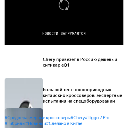
НОВОСТИ ЗАГРУЖАЮТСЯ
Chery привезёт в Россию дешёвый
ситикар eQ1
Большой тест полноприводных
китайских кроссоверов: экспертные
испытания на спецоборудовании
#Среднеразмерные кроссоверы
#Chery
#Tiggo 7 Pro
#Гибриды
#Новинки
#Сделано в Китае