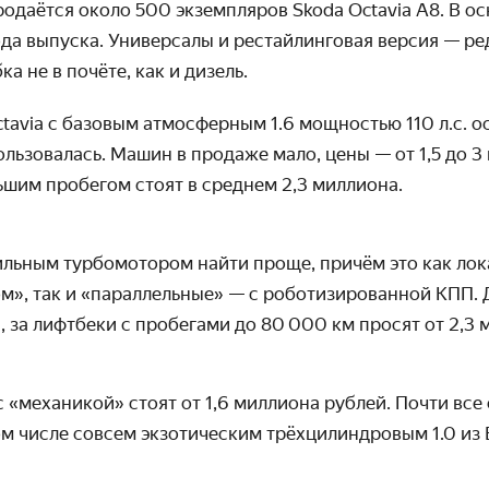
родаётся около 500 экземпляров Skoda Octavia A8. В о
да выпуска. Универсалы и рестайлинговая версия — ре
а не в почёте, как и дизель.
tavia с базовым атмосферным 1.6 мощностью 110 л.с. о
льзовалась. Машин в продаже мало, цены — от 1,5 до 3
ьшим пробегом стоят в среднем 2,3 миллиона.
ильным турбомотором найти проще, причём это как ло
м», так и «параллельные» — с роботизированной КПП. 
, за лифтбеки с пробегами до 80 000 км просят от 2,3 
 «механикой» стоят от 1,6 миллиона рублей. Почти все
ом числе совсем экзотическим трёхцилиндровым 1.0 из 