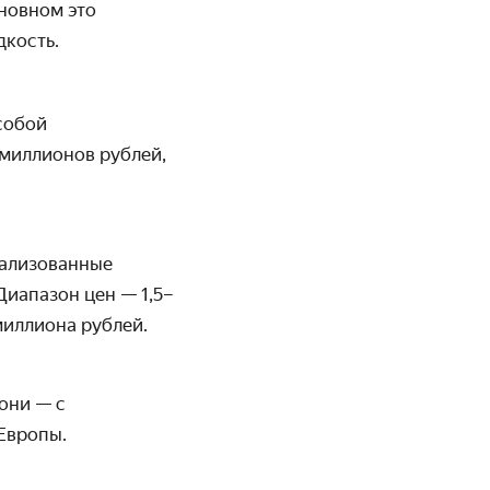
сновном это
дкость.
собой
 миллионов рублей,
кализованные
Диапазон цен — 1,5–
миллиона рублей.
 они — с
Европы.