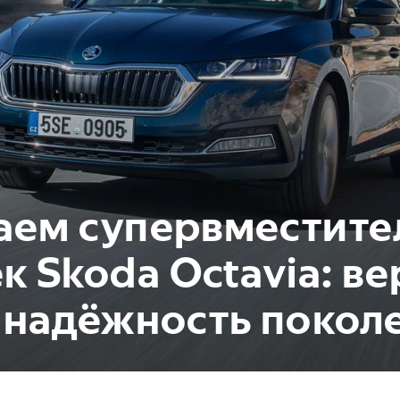
аем супервместите
к Skoda Octavia: ве
 надёжность покол