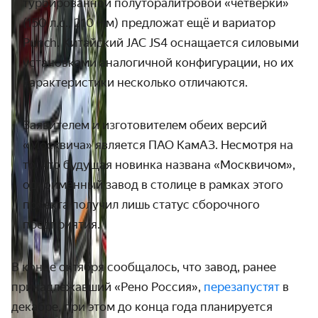
турбированной полуторалитровой «четвёрки»
(150 л.с., 210 Нм) предложат ещё и вариатор
Punch. Китайский JAC JS4 оснащается силовыми
установками аналогичной конфигурации, но их
характеристики несколько отличаются.
Заявителем и
изготовителем обеих версий
«Москвича» является ПАО КамАЗ. Несмотря на
то, что будущая новинка названа «Москвичом»,
одноимённый завод в столице в рамках этого
проекта получил лишь статус сборочного
предприятия.
В конце октября сообщалось, что завод, ранее
принадлежавший «Рено Россия»,
перезапустят
в
декабре, при этом до конца года планируется