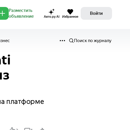
Разместить
Войти
объявление
Авто.ру AI
Избранное
изнес
Поиск по журналу
ti
из
 на платформе