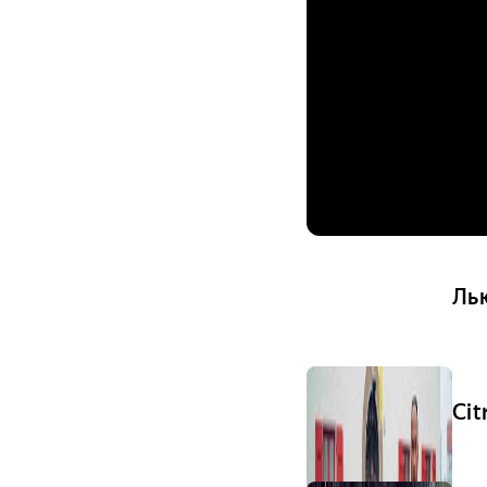
Ль
Ci