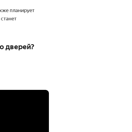
акже планирует
t
станет
то дверей?