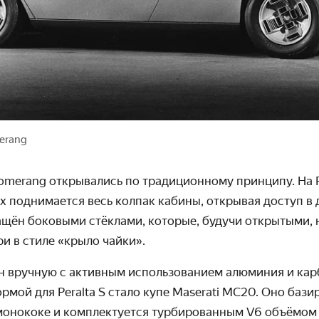
erang
oomerang
открывались по традиционному принципу. На P
х поднимается весь колпак кабины, открывая доступ в
ащён боковыми стёклами, которые, будучи открытыми,
и в стиле «крыло чайки».
н вручную с активным использованием алюминия и кар
рмой для Peralta S стало купе Maserati MC20
. Оно бази
монококе и комплектуется турбированным V6 объёмо