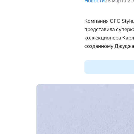
Новости
28 марта 2
Компания GFG Styl
представила супер
коллекционера Карло
созданному Джуджар