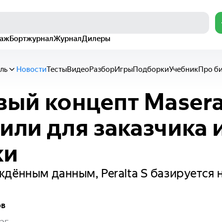
раж
Бортжурнал
Журнал
Дилеры
ль
Новости
Тесты
Видео
Разбор
Игры
Подборки
Учебник
Про б
вый концепт Masera
или для заказчика 
ки
дённым данным, Peralta S базируется
ов