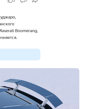
2
1
жуджаро
,
анского
Maserati Boomerang,
очняется.