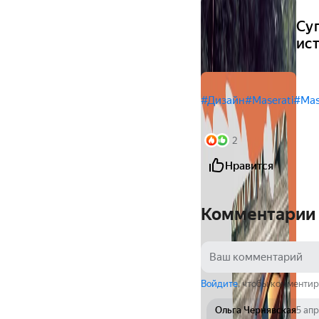
Су
ист
#Дизайн
#Maserati
#Mas
2
Нравится
Комментарии
Войдите
, чтобы комментир
Ольга Чернявская
5 ап