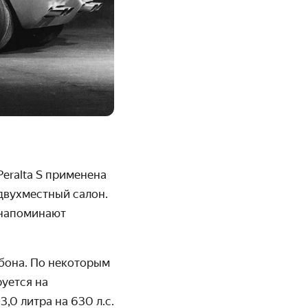
eralta S применена
 двухместный салон.
 напоминают
бона. По некоторым
руется на
м
3,0 литра на 630 л.с.