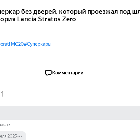
перкар без дверей, который проезжал под ш
ория Lancia Stratos Zero
erati MC20
#Суперкары
Комментарии
1
овать
реля 2025