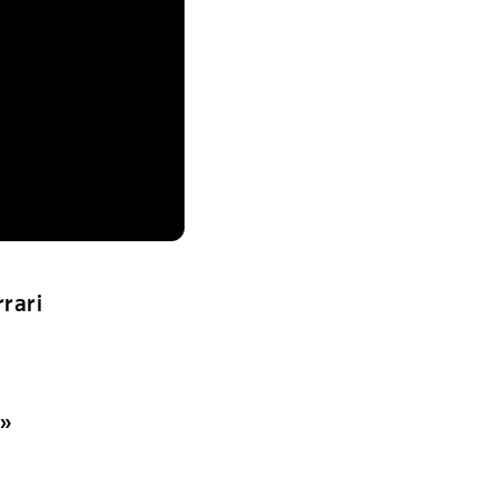
rari
»