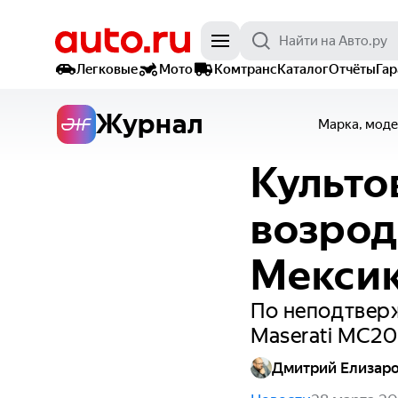
Легковые
Мото
Комтранс
Каталог
Отчёты
Га
Журнал
Марка, моде
Культо
возрод
Мекси
По неподтверж
Maserati MC20
Дмитрий Елизар