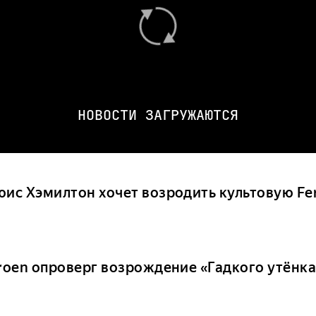
НОВОСТИ ЗАГРУЖАЮТСЯ
юис Хэмилтон хочет возродить культовую Fer
troen опроверг возрождение «Гадкого утёнка