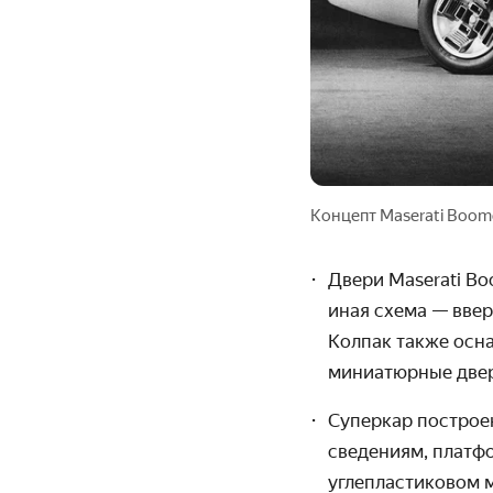
Концепт Maserati Boom
Двери
Maserati B
иная схема — ввер
Колпак также осн
миниатюрные двер
Суперкар построе
сведениям, платфо
углепластиковом 