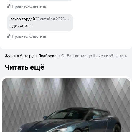
Нравится
Ответить
захар гордей
22 октября 2025
гдекупил ?
Нравится
Ответить
Журнал Авто.ру
Подборки
От Валькирии до Шайена: объявления 
Читать ещё