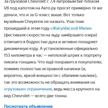
За грузовой Chevrolet с 7,4-литровым биг-блоком
V8 под капотом на Авто.ру просят примерно те же
деньги, что и за G-класс выше. Вот только
музейным Cheyenne не назвать. Участник
прошедшей в этом году
«Жигулёвской Мили»
(фестиваля скорости на льду замёрзшего озера)
отличается бодростью духа и активно поощряет
динамичную езду. А установленные официально
153 километра в час — неплохой штрих к портрету
пикапа-гонщика. Что ещё понравится покупателю,
помимо полностью исправной начинки (и,
вероятно, яркой внешности с обилием наклеек),
так это возможность не обращать внимания на
«грузовые» ограничения
, ведь масса крупного на
вид Chevrolet — всего две тонны.
Посмотреть объявление