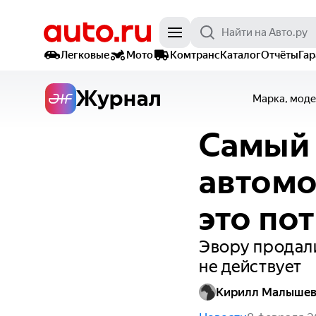
Легковые
Мото
Комтранс
Каталог
Отчёты
Га
Журнал
Марка, моде
Самый 
автомо
это по
Эвору продали
не действует
Кирилл Малыше