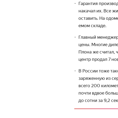
Гарантия производ
накачал их. Все ж
оставить. На одом
емом складе.
Главный менеджер 
цены. Многие диле
Плона же считал, 
центр продал 7 но
В России тоже та
заряженную из се
всего 200 километ
почти вдвое больш
до сотни за 9,2 се