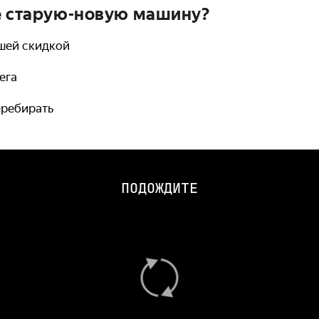
е старую-новую машину?
ошей скидкой
ега
перебирать
ПОДОЖДИТЕ