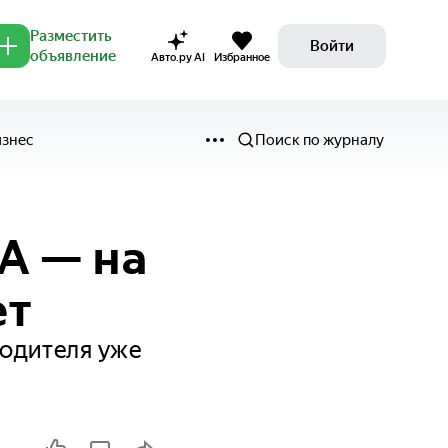
Разместить
Войти
объявление
Авто.ру AI
Избранное
изнес
Поиск по журналу
А — на
ет
водителя уже