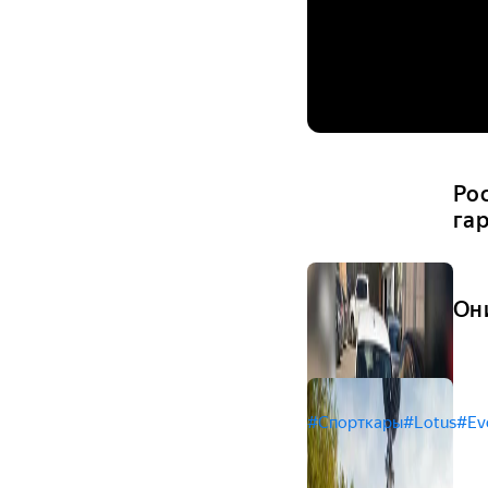
Ро
га
Он
#Спорткары
#Lotus
#Ev