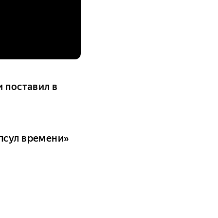
и поставил в
псул времени»