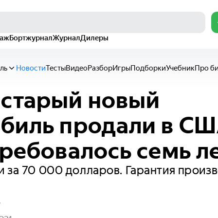
раж
Бортжурнал
Журнал
Дилеры
ль
Новости
Тесты
Видео
Разбор
Игры
Подборки
Учебник
Про б
старый новый
биль продали в СШ
требовалось семь л
 за 70 000 долларов. Гарантия произ
в