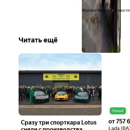
Журнал Авто.ру
Новости
Читать ещё
Ещё 6
фото
Новый
от
757 
Сразу три спорткара Lotus
Lada (ВА
сняли с производства