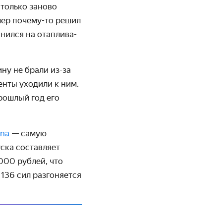
 только заново
лер почему-то решил
анился на отаплива­
ину не брали
из-за
енты уходили к ним.
рошлый год его
ina
— самую
ска составляет
 000
рублей, что
 136 сил разгоняется