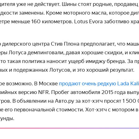
ителя уже не действует. Шины стоят родные, продавец
идкости заменены. Кроме моторного масла, которое ди
етре меньше 160 километров. Lotus Evora заботливо хр
дилерского центра Стив Плона пред­полагает, что маш
ры Лотуса демпинго­вали, давая хорошие скидки, и кли
что такая политика наносит ущерб имиджу бренда. За п
вых и подер­жанных Лотусов, и это хороший результат.
кое возможно. В Москве
продают очень редкую Lada Kal
рийных версию NFR. Пробег автомобиля 2015 года выпу
ров. В объяв­лении на Авто.ру за хот-хэтч просят
1 500
е его перво­начальной стоимости. Хот-хэтч с мотором в
кунды.