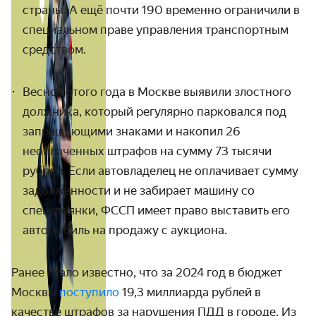
страны. А ещё почти 190 временно ограничили в
специальном праве управления транспортным
средством.
Весной этого года в Москве выявили злостного
должника, который регулярно парковался под
запрещающими знаками и накопил 26
неоплаченных
штрафов на сумму 73 тысячи
рублей. Если автовладелец не оплачивает сумму
задолженности и не забирает машину со
спецстоянки, ФССП имеет право выставить его
автомобиль на продажу с аукциона.
Ранее стало известно, что за 2024 год в бюджет
Москвы
поступило
19,3 миллиарда рублей в
качестве штрафов за нарушения ПДД в городе. Из