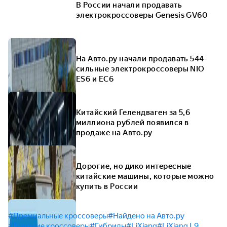
В России начали продавать
электрокроссоверы Genesis GV60
На Авто.ру начали продавать 544-
сильные электрокроссоверы NIO
ES6 и EC6
Китайский Гелендваген за 5,6
миллиона рублей появился в
продаже на Авто.ру
Дорогие, но дико интересные
китайские машины, которые можно
купить в России
#Премиальные кроссоверы
#Найдено на Авто.ру
#Большие кроссоверы
#Гибриды
#LiXiang
#LiXiang L9