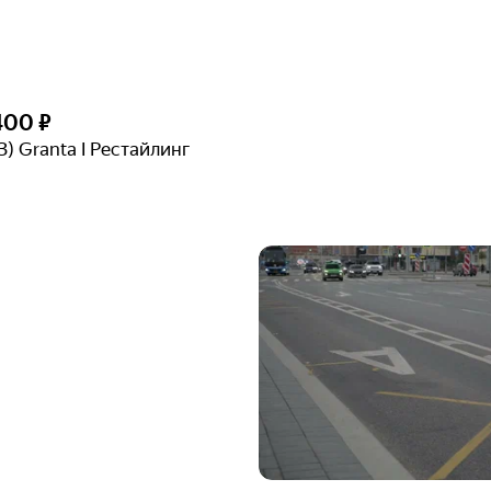
400 ₽
З) Granta I Рестайлинг