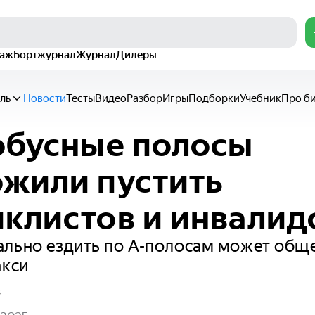
раж
Бортжурнал
Журнал
Дилеры
ль
Новости
Тесты
Видео
Разбор
Игры
Подборки
Учебник
Про б
обусные полосы
жили пустить
клистов и инвалид
ально ездить по А-полосам может общ
акси
в