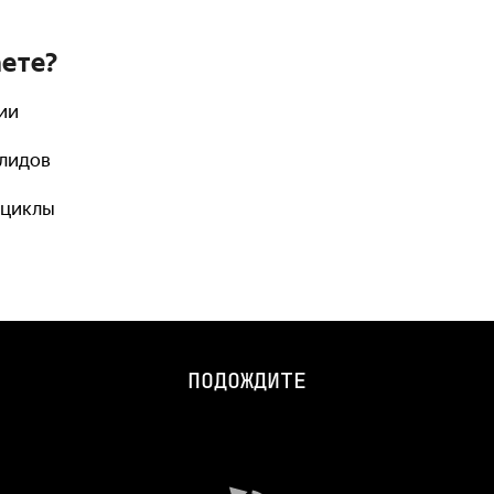
аете?
ии
алидов
оциклы
ПОДОЖДИТЕ