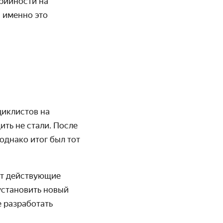
рийности на
и именно это
циклистов на
ть не стали. После
однако итог был тот
ит действующие
установить новый
е разработать