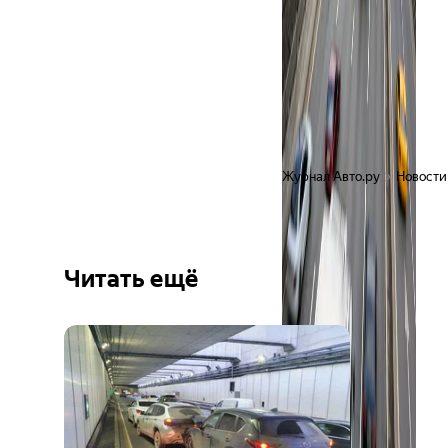
Журнал Авто.ру
Новости
Читать ещё
Ещё 6
фото