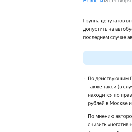
Новости
18 сентября
Группа депутатов в
допустить на автоб
последнем случае а
По действующим П
также такси (в сл
находится по прав
рублей в
Москве и
По мнению авторо
снизить «негатив