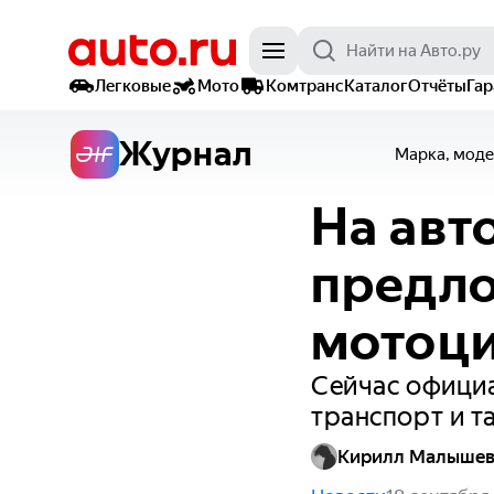
Легковые
Мото
Комтранс
Каталог
Отчёты
Га
Журнал
Марка, моде
На авт
предло
мотоци
Сейчас офици
транспорт и т
Кирилл Малыше