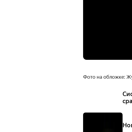
Фото на обложке: Ж
Си
ср
Но