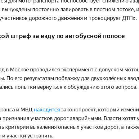
осы для мототранспорта поспособствует снижению ава
и вынуждены постоянно лавировать в плотном потоке, 
 участников дорожного движения и провоцирует ДТП».
кой штраф за езду по автобусной полосе
зад в Москве проводился эксперимент с допуском мото
. По его результатам поблажку для двухколёсных вводи
лись попытки вернуться к обсуждению этого вопроса, 
транса и МВД
находится
законопроект, который измен
а признания участков дорог аварийными. Власти хотят 
ь критерии выявления опасных участков дорог, а такж
ти участки устранять.