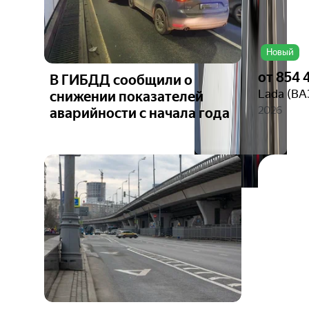
Новый
от
854 
В ГИБДД сообщили о
Lada (ВА
снижении показателей
2026
аварийности с начала года