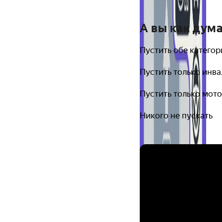
А вы как дум
Пустить обе категор
Пустить только инв
Пустить только мот
Никого не пускать