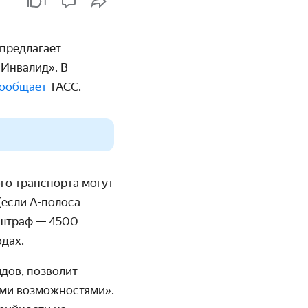
1
 предлагает
«Инвалид». В
ообщает
ТАСС.
го транспорта могут
(если А-полоса
 штраф
— 4500
одах.
дов, позволит
ыми возможностями».