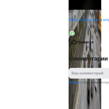
#Законы
#Законы и шт
1
Нравится
Комментарии
Войдите
, чтобы комментир