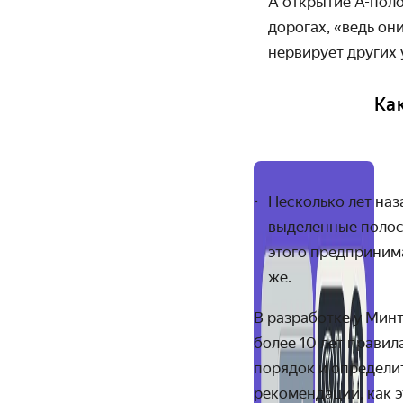
А открытие А-пол
дорогах, «ведь он
нервирует других
Ка
Несколько лет на
выделенные полосы
этого предпринима
же.
В разработке у Мин
более 10 лет правил
порядок и определит
рекомендации, как э