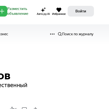
Разместить
Войти
объявление
Авто.ру AI
Избранное
изнес
Поиск по журналу
ов
ественный