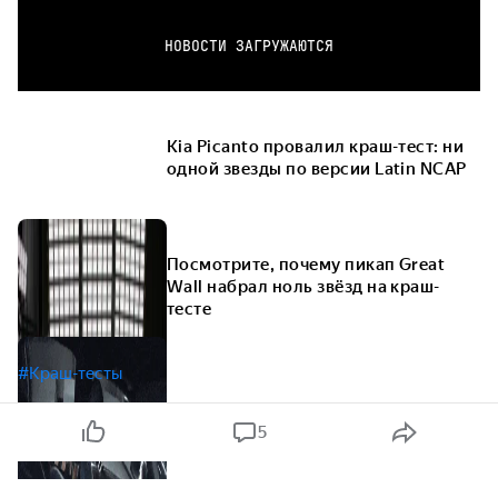
НОВОСТИ ЗАГРУЖАЮТСЯ
Kia Picanto провалил краш-тест: ни
одной звезды по версии Latin NCAP
Посмотрите, почему пикап Great
Wall набрал ноль звёзд на краш-
тесте
#Краш-тесты
5