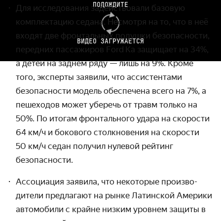
ПОДОЖДИТЕ
Для исследования задействовали базовую
комплектацию седана. Несмотря на то, что в неё
входят две фронтальных подушки безопасности,
ВИДЕО ЗАГРУЖАЕТСЯ
передних пассажиров Ford Ka защищает на 34%,
а детей на заднем ряду — лишь на 9%. Кроме
того, эксперты заявили, что ассистентами
безопас­ности модель обеспечена всего на 7%, а
пешеходов может уберечь от травм только на
50%. По итогам фронталь­ного удара на скорости
64 км/ч
и бокового столкно­вения на скорости
50 км/ч
седан получил нулевой рейтинг
безопасности.
Ассоциация заявила, что некоторые произво­
дители предлагают на рынке Латинской Америки
авто­мобили с крайне низким уровнем защиты в