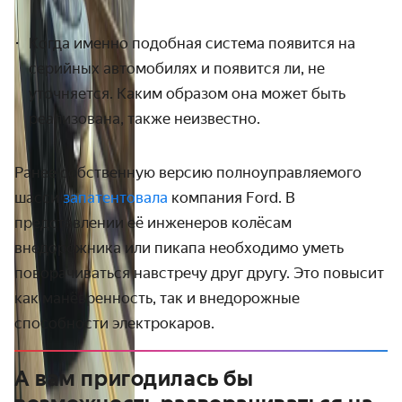
Когда именно подобная система появится на
серийных автомобилях и появится ли, не
уточняется. Каким образом она может быть
реализована, также неизвестно.
Ранее собственную версию полноуправляемого
шасси
запатентовала
компания Ford. В
представлении её инженеров колёсам
внедорожника или пикапа необходимо уметь
поворачиваться навстречу друг другу. Это повысит
как манёвренность, так и внедорожные
способности электрокаров.
А вам пригодилась бы