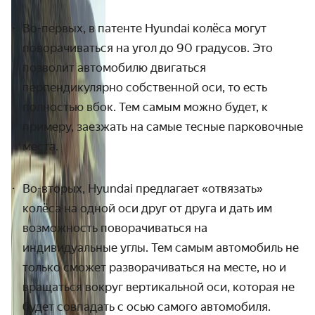
Во-первых, в патенте Hyundai колёса могут
поворачиваться на угол до 90 градусов. Это
позволит автомобилю двигаться
перпендикулярно собственной оси, то есть
полностью вбок. Тем самым можно будет, к
примеру, заезжать на самые тесные парковочные
места.
Во-вторых, Hyun
d
ai
предлагает
«отвязать»
колёса на одной оси друг от друга и дать им
возможность поворачиваться на
индивидуальные углы. Тем самым автомобиль не
только сможет разворачиваться на месте, но и
вращаться вокруг вертикальной оси, которая не
будет совпадать с осью самого автомобиля.