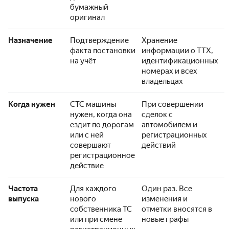
бумажный
оригинал
Назначение
Подтверждение
Хранение
факта постановки
информации о ТТХ,
на учёт
идентификационных
номерах и всех
владельцах
Когда нужен
СТС машины
При совершении
нужен, когда она
сделок с
ездит по дорогам
автомобилем и
или с ней
регистрационных
совершают
действий
регистрационное
действие
Частота
Для каждого
Один раз. Все
выпуска
нового
изменения и
собственника ТС
отметки вносятся в
или при смене
новые графы