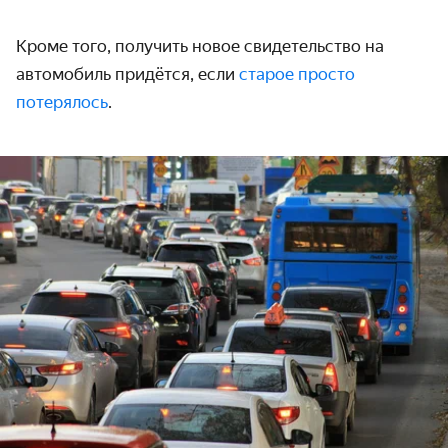
Кроме того, получить новое
свидетельство
на
авто
мобиль придётся, если
старое просто
потерялось
.