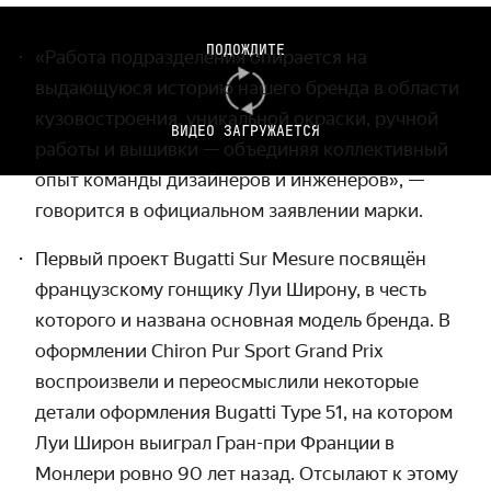
ПОДОЖДИТЕ
«Работа подразделения опирается на
выдающуюся историю нашего бренда в области
кузовостроения, уникальной окраски, ручной
ВИДЕО ЗАГРУЖАЕТСЯ
работы и вышивки — объединяя коллективный
опыт команды дизайнеров и инженеров», —
говорится в официальном заявлении марки.
Первый проект Bugatti Sur Mesure посвящён
французскому гонщику Луи Широну, в честь
которого и названа основная модель бренда. В
оформлении Chiron Pur Sport Grand Prix
воспроизвели и переосмыслили некоторые
детали оформления Bugatti Type 51, на котором
Луи Широн выиграл Гран-при Франции в
Монлери ровно 90 лет назад. Отсылают к этому