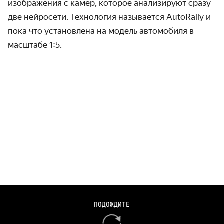
изображения с камер, которое анализируют сразу
две нейросети. Технология называется AutoRally и
пока что установлена на модель автомобиля в
масштабе 1:5.
Experimental results collected using an AutoRally platform for
ПОДОЖДИТЕ
the paper available on arXiv: https://arxiv.org/abs/1812.02071