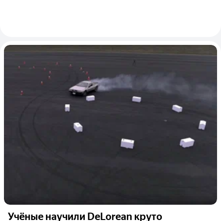
Учёные научили DeLorean круто