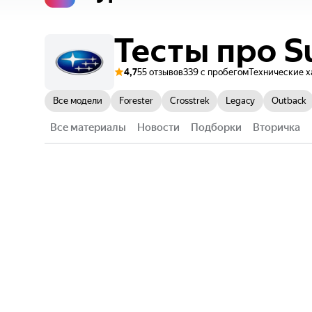
Тесты
про
S
4,7
55 отзывов
339 с пробегом
Технические 
Все модели
Forester
Crosstrek
Legacy
Outback
Все материалы
Новости
Подборки
Вторичка