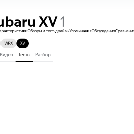
ubaru
XV
характеристики
Обзоры и тест-драйвы
Упоминания
Обсуждения
Сравнени
WRX
XV
Видео
Тесты
Разбор