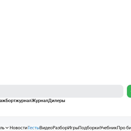
раж
Бортжурнал
Журнал
Дилеры
ль
Новости
Тесты
Видео
Разбор
Игры
Подборки
Учебник
Про б