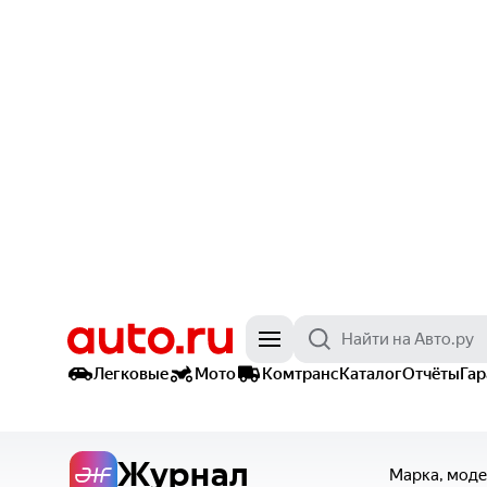
Легковые
Мото
Комтранс
Каталог
Отчёты
Га
Журнал
Марка, моде