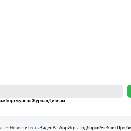
раж
Бортжурнал
Журнал
Дилеры
ль
Новости
Тесты
Видео
Разбор
Игры
Подборки
Учебник
Про б