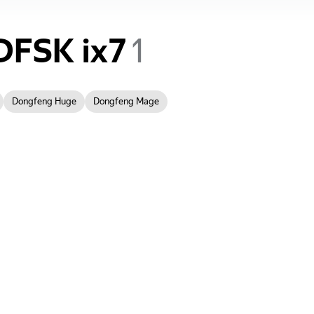
DFSK
ix7
Dongfeng Huge
Dongfeng Mage