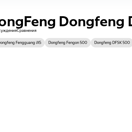
ongFeng
Dongfeng
суждения
Сравнения
ongfeng Fengguang iX5
Dongfeng Fengon 500
Dongfeng DFSK 500