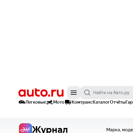
Легковые
Мото
Комтранс
Каталог
Отчёты
Га
Журнал
Марка, моде