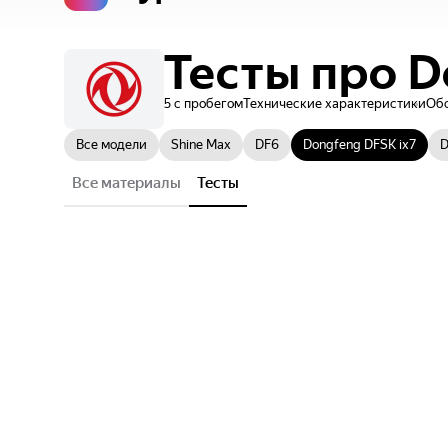
Тесты
про
D
5 с пробегом
Технические характеристики
Об
Все модели
Shine Max
DF6
Dongfeng DFSK ix7
D
Все материалы
Тесты