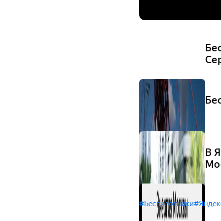
Бе
Се
Бе
В 
Мо
#Беспилотники
#Яндек