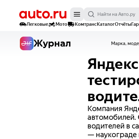
Легковые
Мото
Комтранс
Каталог
Отчёты
Га
Журнал
Марка, моде
Яндекс
тестир
водите
Компания Янде
автомобилей.
водителей в с
— наукограде 