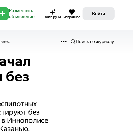
Разместить
Войти
объявление
Авто.ру AI
Избранное
изнес
Поиск по журналу
начал
 без
еспилотных
стируют без
и в Иннополисе
 Казанью.