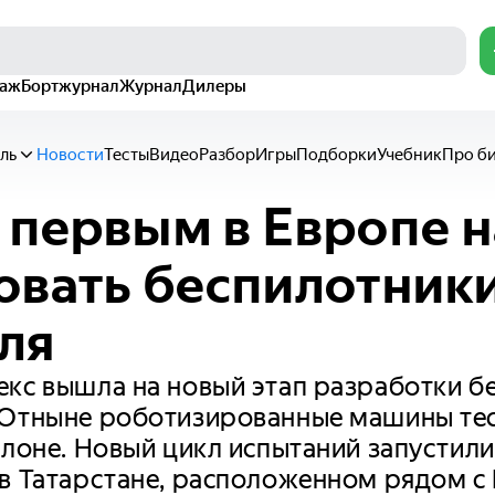
раж
Бортжурнал
Журнал
Дилеры
ль
Новости
Тесты
Видео
Разбор
Игры
Подборки
Учебник
Про б
 первым в Европе 
овать беспилотники
ля
кс вышла на новый этап разработки б
 Отныне роботизированные машины те
алоне. Новый цикл испытаний запустил
в Татарстане, расположенном рядом с