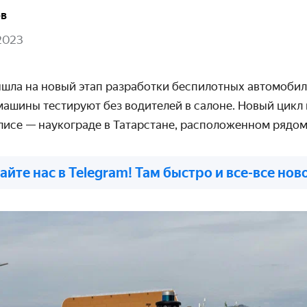
ов
2023
шла на новый этап разработки беспилотных автомобил
ашины тестируют без водителей в салоне. Новый цикл
лисе — наукограде в Татарстане, расположенном рядом
айте нас в Telegram! Там быстро и все-все нов