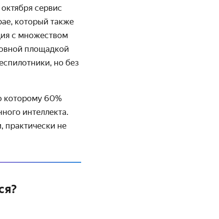
а октября сервис
рае, который также
ция с множеством
сновной площадкой
еспилотники, но без
но которому 60%
нного интеллекта.
, практически не
ся?