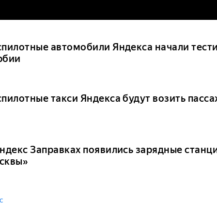
спилотные автомобили Яндекса начали тести
рбии
спилотные такси Яндекса будут возить пасса
Яндекс Заправках появились зарядные станц
сквы»
с