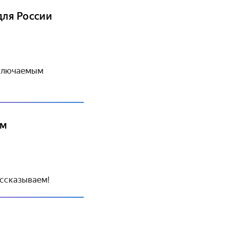
для России
дключаемым
ам
ассказываем!