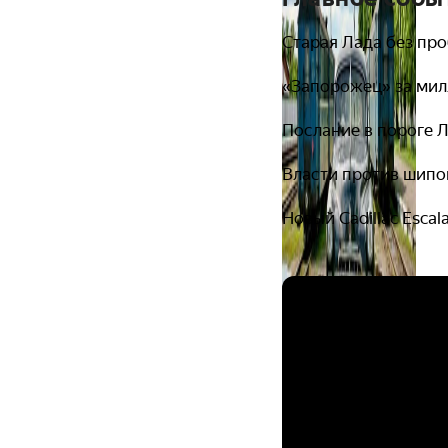
Старая Лада без про
«Запорожец» за ми
Послание в пороге 
Власти против шип
Новый Cadillac Escal