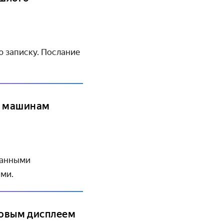
ю записку. Послание
к машинам
ванными
ами.
ймовым дисплеем