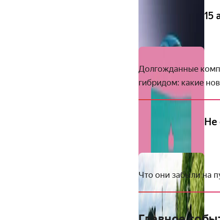
15
Долгожданные компа
гибридом: какие нов
Не
Что они забыли на п
Главное событ