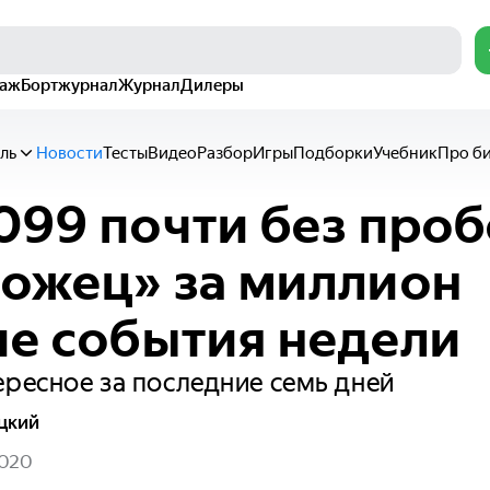
раж
Бортжурнал
Журнал
Дилеры
ль
Новости
Тесты
Видео
Разбор
Игры
Подборки
Учебник
Про б
099 почти без проб
ожец» за миллион
ие события недели
ересное за последние семь дней
цкий
2020