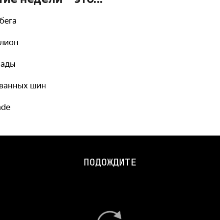
бега
ллион
Лады
ованных шин
ade
ПОДОЖДИТЕ