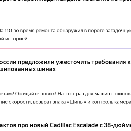
a 110 во время ремонта обнаружил в пороге загадочну
ой историей.
России предложили ужесточить требования 
 шипованных шинах
ретам? Ожидайте новых! На этот раз для машин с шипо
ие скорости, возврат знака «Шипы» и контроль камер
фактов про новый Cadillac Escalade с 38-дю