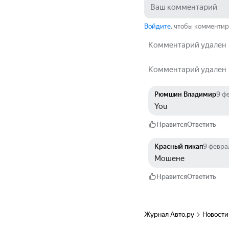
Войдите
, чтобы комментир
Комментарий удален
Комментарий удален
Рюмшин Владимир
9 ф
You
Нравится
Ответить
Красный пикап
9 февра
Мошене
Нравится
Ответить
Журнал Авто.ру
Новости