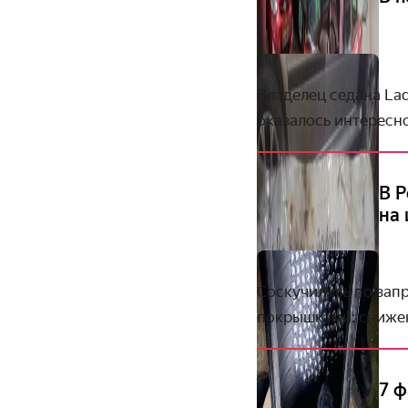
Владелец седана Lad
оказалось интересн
В 
на
Соскучились по зап
покрышками: снижен
7 