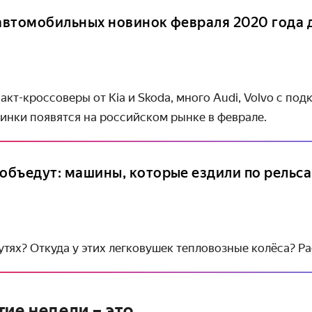
 автомобильных новинок февраля 2020 года 
кт-кроссоверы от Kia и Skoda, много Audi, Volvo с по
инки появятся на российском рынке в феврале.
 объедут: машины, которые ездили по рельс
утях? Откуда у этих легковушек тепло­возные колёса? Р
ие недели – это...