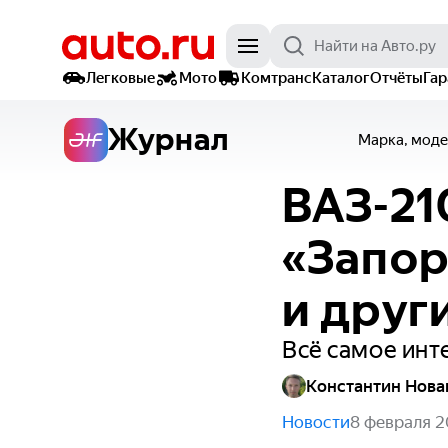
Легковые
Мото
Комтранс
Каталог
Отчёты
Га
Журнал
Марка, моде
ВАЗ-21
«Запор
и друг
Всё самое инт
Константин Нова
Новости
8 февраля 