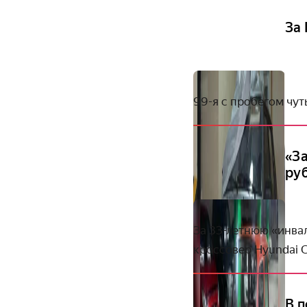
За
99-я с пробегом чут
«З
ру
За 33-летнюю «инва
кроссовер Hyundai C
В 