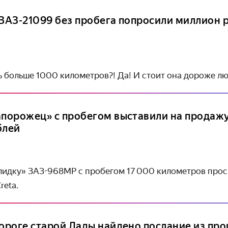
 ВАЗ-21099 без пробега попросили миллион 
ь больше 1000 километров?! Да! И стоит она дороже л
апорожец» с пробегом выставили на продаж
блей
лидку» ЗАЗ-968МР с пробегом 17 000 километров прося
reta.
пороге старой Лады найдено послание из пр