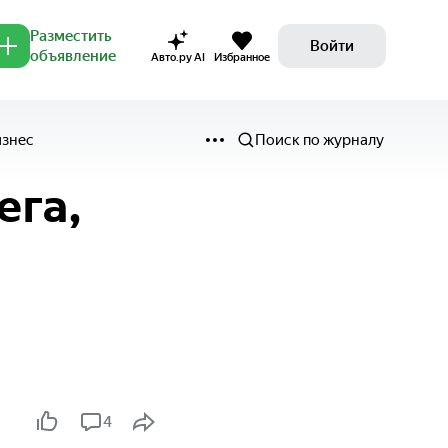
Разместить
Войти
объявление
Авто.ру AI
Избранное
изнес
Поиск по журналу
ега,
4