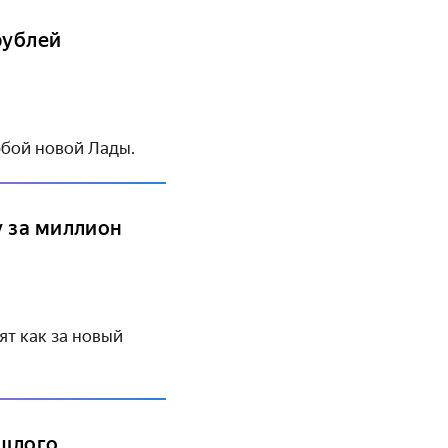
рублей
юбой новой Лады.
у за миллион
т как за новый
ошлого