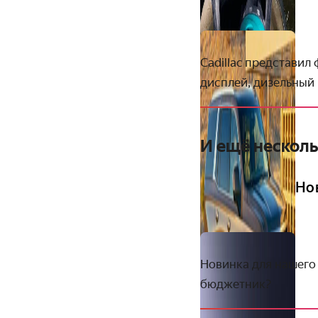
Cadillac представил
дисплей, дизельный
И ещё несколь
Но
Новинка для нашего 
бюджетник?