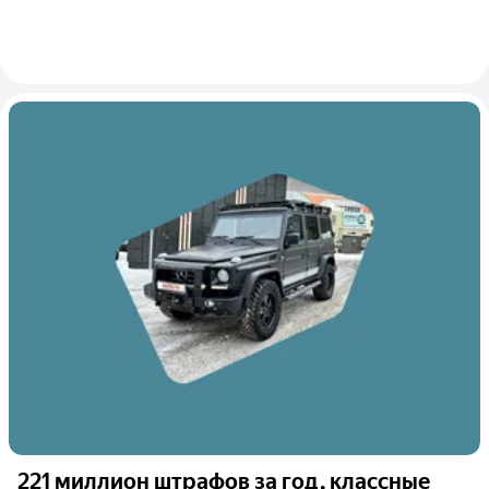
221 миллион штрафов за год, классные