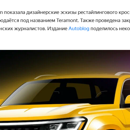
 показала дизайнерские эскизы рестайлин­гового кросс
одаётся под назва­нием Teramont. Также проведена за
анских журналистов. Издание
Autoblog
поделилось нек