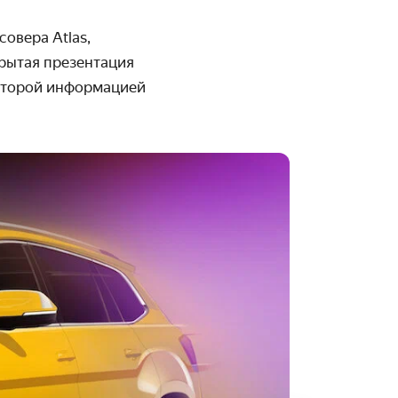
овера Atlas,
крытая презентация
оторой информацией