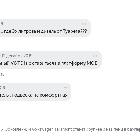
19
. где 3х литровый дизель от Туарега???
n
12 декабря 2019
ьный V6 TDI не ставиться на платформу MQB
ить
019
тель , подвеска не комфортная
Обновлённый Volkswagen Teramont станет крупнее из-за пены в бампе