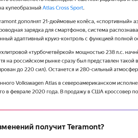
на купе­образный
Atlas Cross Sport
.
ramont дополнят 21-дюймовые колёса, «спортивный» аэ
овод­ная зарядка для смартфонов, система распо­зна
н­ный адаптивный круиз-контроль с функцией полной о
ухлитровой «турбо­­четвёркой» мощностью 238 л.с. начнё
тя на россий­ском рынке сразу был пред­ставлен такой в
­рован до 220 сил). Останется и 280-сильный атмосфер
ного Volkswagen Atlas в северо­американ­ском исполне
го в феврале 2020 года. В продажу в США кроссовер по
зменений получит Teramont?