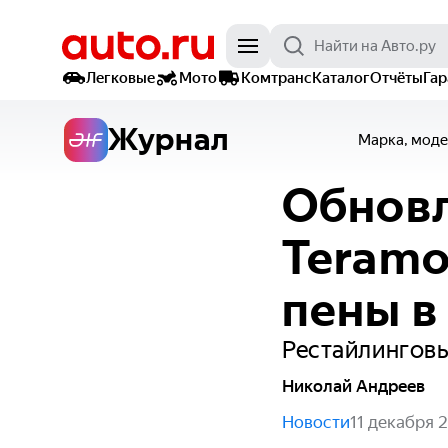
Легковые
Мото
Комтранс
Каталог
Отчёты
Га
Журнал
Марка, моде
Обновл
Teramo
пены в
Рестайлинговы
Николай Андреев
Новости
11 декабря 