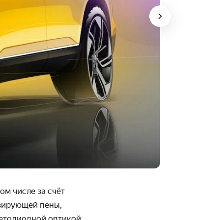
том числе за счёт
­зирующей пены,
ето­диодной оптикой