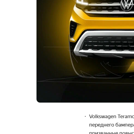
Volkswagen Teramon
переднего бампера
призванные повыси