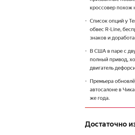
кроссовер похож 
Список опций у Te
обвес
R-Line,
беспр
знаков и доработа
В США в паре с дв
полный привод, хо
двигатель дефорси
Премьера обновлён
автосалоне в Чика
же года.
Достаточно и