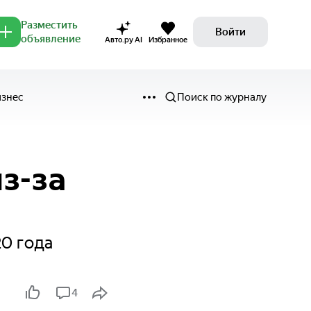
Разместить
Войти
объявление
Авто.ру AI
Избранное
изнес
Поиск по журналу
з-за
20 года
4