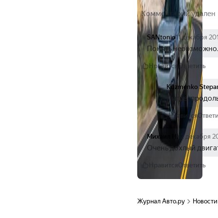
Комментарий удален
SANtonio
11 декабря 20
Понять невозможно..
Нравится
Ответить
Kuzmenko Stepa
Нигде, продол
Нравится
Ответ
Михаил Н.
12 декабря 2
Очень дохлый двига
Нравится
Ответить
Журнал Авто.ру
Новости