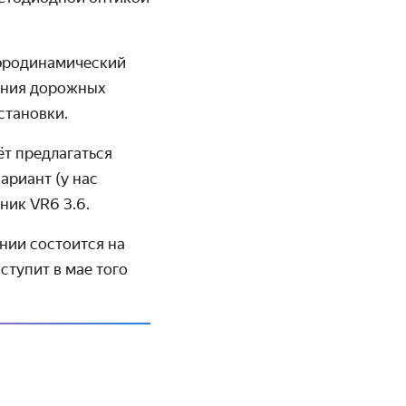
ро­дина­мический
вания дорожных
становки.
т пред­лагаться
ариант (у нас
ник VR6 3.6.
нии состоится на
ступит в мае того