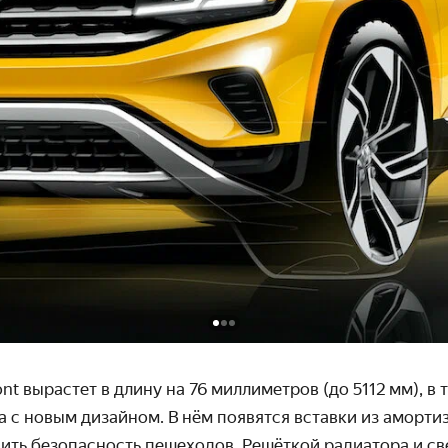
t вырастет в длину на 76 милли­метров (до 5112 мм), в 
 с новым дизайном. В нём появятся вставки из аморти
ть безопас­ность пешеходов. Решёткой радиатора и св