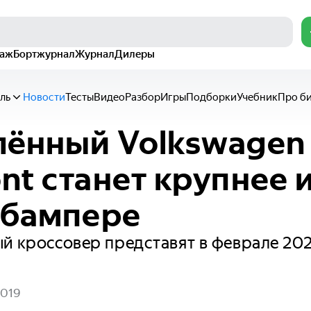
раж
Бортжурнал
Журнал
Дилеры
ль
Новости
Тесты
Видео
Разбор
Игры
Подборки
Учебник
Про б
ённый Volkswagen
nt станет крупнее и
 бампере
й кроссовер представят в феврале 20
2019