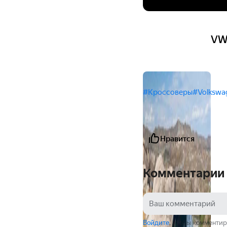
VW
#Кроссоверы
#Volkswa
Нравится
Комментарии
Войдите
, чтобы комментир