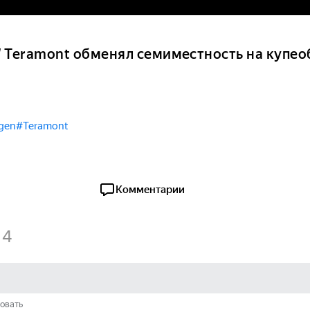
 Teramont обменял семиместность на купео
gen
#Teramont
Комментарии
4
овать