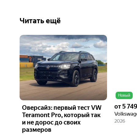
Читать ещё
Ещё 6
фото
Новый
от
5 74
Оверсайз: первый тест VW
Teramont Pro, который так
2026
и не дорос до своих
размеров