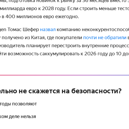
ы, подготовка новинок к рынку за 36 месяцев вместо 
миллиарда евро к 2028 году. Если строить меньше тест
ю в 400 миллионов евро ежегодно.
agen Томас Шефер
назвал
компанию неконкурентоспосо
 получено из Китая, где покупатели
почти не обратили
роизводитель планирует перестроить внутренние процес
йти возможность саккумулировать к 2026 году до 10 д
ельно не скажется на безопасности?
тоды позволяют
аком деле нельзя