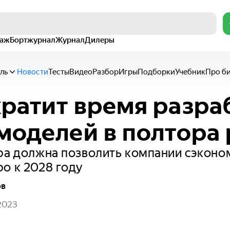
раж
Бортжурнал
Журнал
Дилеры
ль
Новости
Тесты
Видео
Разбор
Игры
Подборки
Учебник
Про б
ратит время разра
моделей в полтора 
ра должна позволить компании сэконо
о к 2028 году
ов
2023