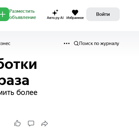
Разместить
Войти
объявление
Авто.ру AI
Избранное
изнес
Поиск по журналу
ботки
раза
мить более