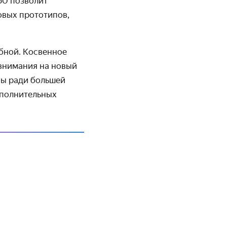
50 позволит
овых прототипов,
бной. Косвенное
внимания на новый
сы ради большей
ополнительных