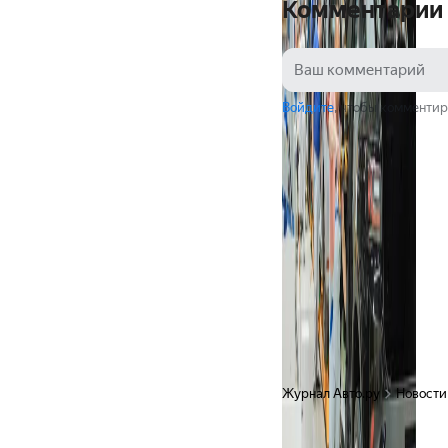
Комментарии
Войдите
, чтобы комментир
Журнал Авто.ру
Новости