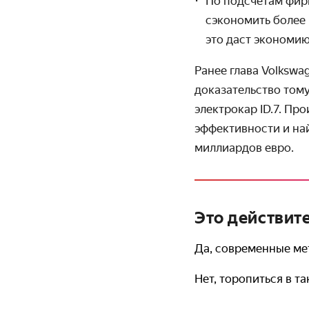
По подсчётам фирм
сэкономить более 
это даст экономи
Ранее глава Volksw
доказательство тому
электрокар ID.7. П
эффективности и на
миллиардов евро.
Это действит
Да, современные ме
Нет, торопиться в т