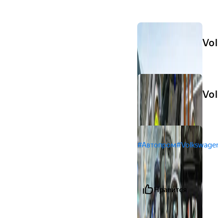
Vo
Vo
#Автопром
#Volkswage
Нравится