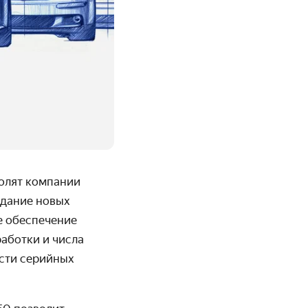
олят компании
здание новых
е обеспечение
аботки и числа
ости серийных