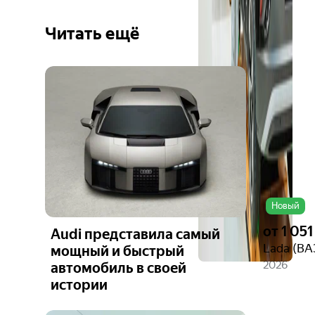
Читать ещё
Ещё 6
фото
Новый
от
1 05
Audi представила самый
Lada (ВА
мощный и быстрый
2026
автомобиль в своей
истории