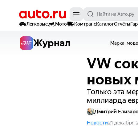
Легковые
Мото
Комтранс
Каталог
Отчёты
Га
Журнал
Марка, моде
VW сок
новых 
Только эта ме
миллиарда евр
Дмитрий Елизар
Новости
21 декабря 