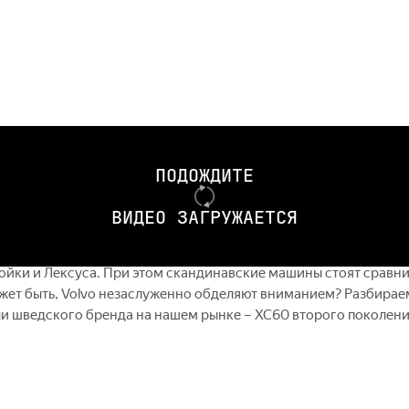
 тест Volvo XC60 (текст и красивые картинки) https://autoru.
oru.me/H9gLE — Какие Volvo XC60 есть в наличии у дилеров и ск
ПОДОЖДИТЕ
Kh — Первый тест обновлённого Mercedes-Benz GLC https://au
i QX50 https://youtu.be/lkRSSXRdiBw — Подробный тест Lexus 
ВИДЕО ЗАГРУЖАЕТСЯ
U9yaCg Куда смотреть: 1:20 – интерьер 6:03 – второй ряд сиде
XC60 9:29 – езда Продажи Volvo на российском рынке растут, о
ойки и Лексуса. При этом скандинавские машины стоят сравн
жет быть, Volvo незаслуженно обделяют вниманием? Разбирае
и шведского бренда на нашем рынке – XC60 второго поколен