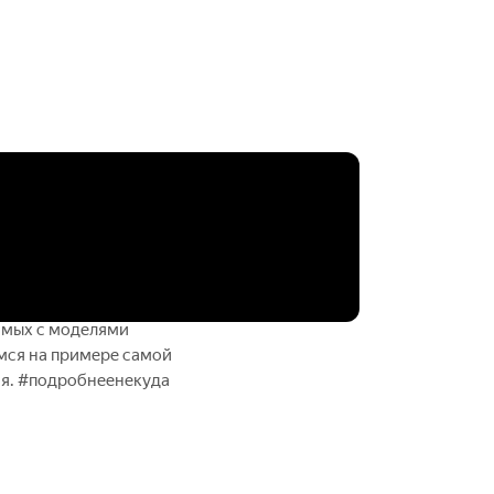
me/H9gHL — Volvo XC60
олько они стоят
toru.me/H9gKH —
UX
ний 7:27 – багажник
днако шведам ещё очень
имых с моделями
мся на примере самой
ия. #подробнеенекуда