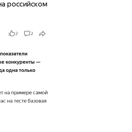
на российском
2
2
 показатели
ые конкуренты —
да одна только
ет на примере самой
ас на тесте базовая