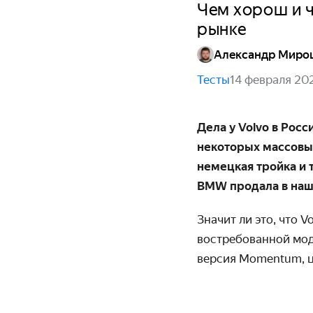
Чем хорош и ч
рынке
Александр Миро
Тесты
14 февраля 20
Дела у Volvo в Росс
некоторых массовы
немецкая тройка и 
BMW продала в наше
Значит ли это, что 
востребованной мод
версия Momentum, 