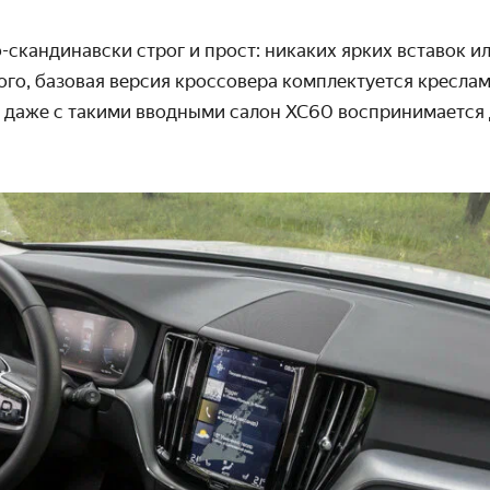
-скандинавски строг и прост: никаких ярких вставок ил
ого, базовая версия кроссовера комплекту­ется кресла
 даже с такими вводными салон XC60 восприни­мается 