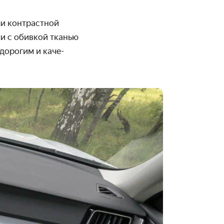
и контраст­ной
ми с обивкой тканью
дорогим и каче­