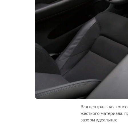
Вся центральная консо
жёсткого материала, п
зазоры идеальные