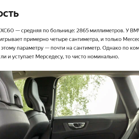
ость
 XC60 — средняя по больнице: 2865 милли­метров. У B
игрывает примерно четыре сантиметра, и только Merce
 этому параметру — почти на сантиметр. Однако по ко
и и уступает Мерседесу, то чисто номинально.