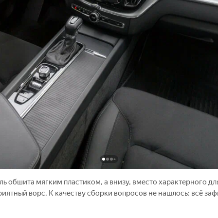
ль обшита мягким пластиком, а внизу, вместо характерного дл
риятный ворс. К качеству сборки вопросов не нашлось: всё за