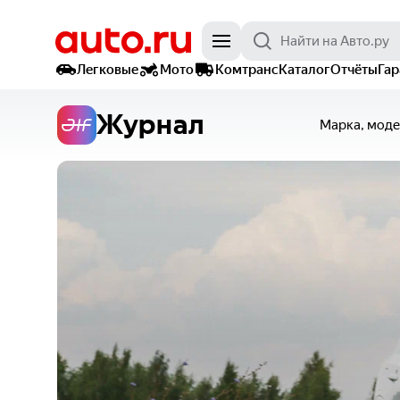
Легковые
Мото
Комтранс
Каталог
Отчёты
Га
Журнал
Марка, моде