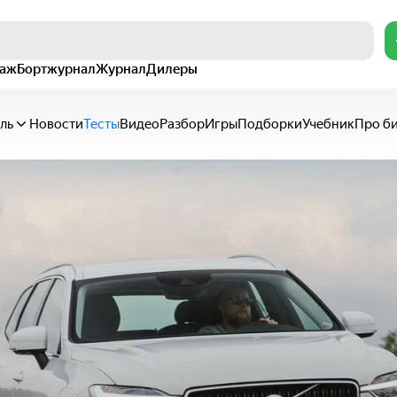
раж
Бортжурнал
Журнал
Дилеры
ль
Новости
Тесты
Видео
Разбор
Игры
Подборки
Учебник
Про б