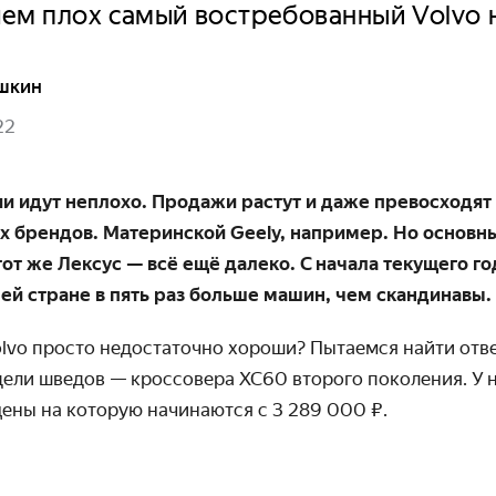
ем плох самый востребованный Volvo 
шкин
22
ии идут неплохо. Продажи растут и даже превос­ходят
х брендов. Материнской Geely, например. Но основн
тот же Лексус — всё ещё далеко. С начала текущего го
й стране в пять раз больше машин, чем скандинавы.
Volvo просто недостаточно хороши? Пытаемся найти отв
ели шведов — кроссовера XC60 второго поколения. У н
цены на которую начинаются
с 3 289 000 ₽.