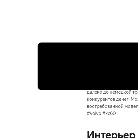
— Ещё более подробный
на Авто.ру https://aut
https://autoru.me/H9g
Подробный тест Infinit
https://youtu.be/RAVBJ
8:38 – 5 фишек Volvo 
далеко до немецкой тр
конкурентов денег. Мо
востребованной модел
#volvo #xc60
Интерьер