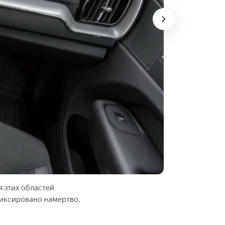
я этих областей
фиксировано намертво,