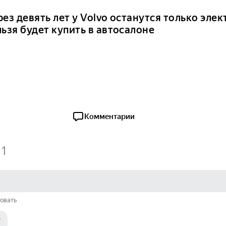
ез девять лет у Volvo останутся только элек
ьзя будет купить в автосалоне
Комментарии
1
овать