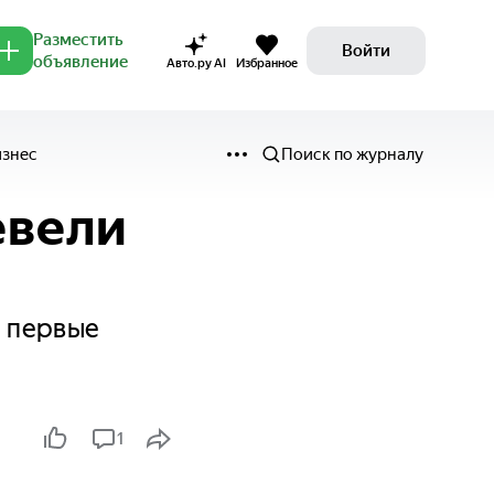
Разместить
Войти
объявление
Авто.ру AI
Избранное
изнес
Поиск по журналу
евели
а первые
1