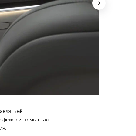
авлять её
ерфейс системы стал
и».