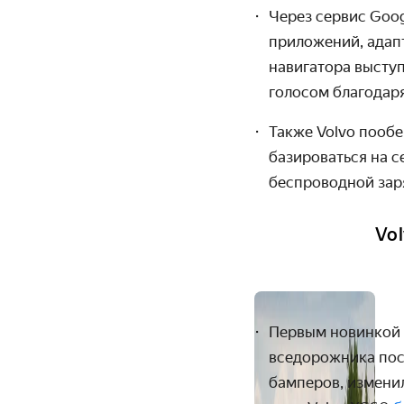
Через сервис Goog
приложений, адапт
навигатора выступ
голосом благодаря
Также Volvo пообе
базиро­ваться на 
беспроводной заря
Vo
Первым новинкой 
вседорожника пост
бамперов, измени