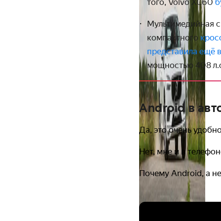
того, Volvo XC60
б
Мультимедийная си
компактного
крос
пред­ставила ещё 
мощностью 408 л.с
Android в авт
Да, это очень удобн
Нет, мне и в телефо
Почему Android, а не