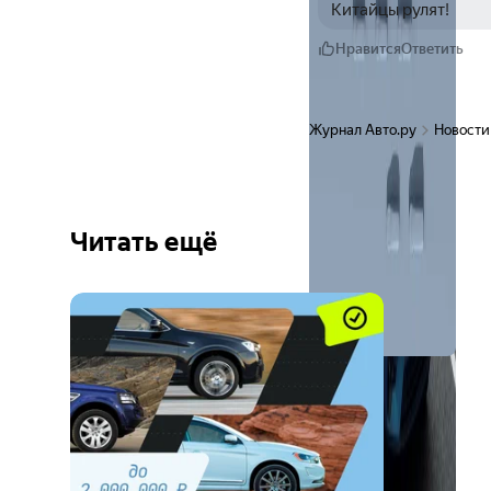
Китайцы рулят!
Нравится
Ответить
Журнал Авто.ру
Новости
Читать ещё
Ещё 6
фото