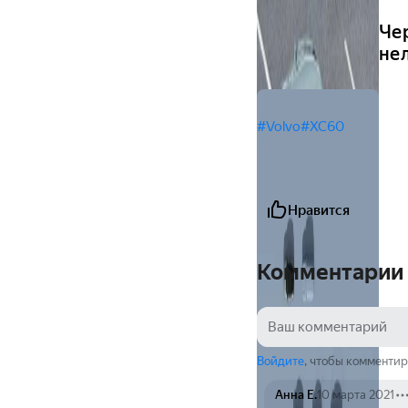
Чер
нел
#Volvo
#XC60
Нравится
Комментарии
Войдите
, чтобы комментир
Анна Е.
10 марта 2021