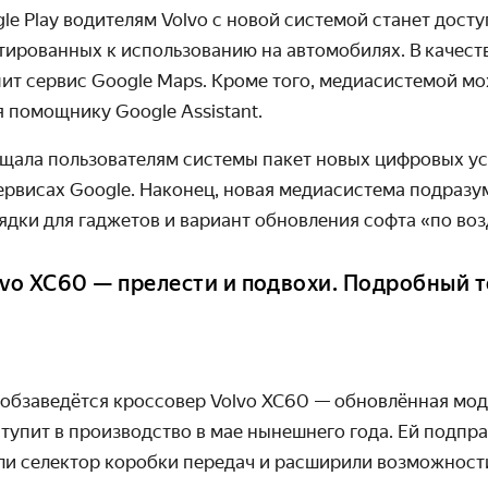
le Play водителям Volvo с новой системой станет досту
иро­ванных к использо­ванию на авто­мобилях. В качест
ит сервис Google Maps. Кроме того, медиасистемой мо
 помощнику Google Assistant.
щала пользователям системы пакет новых цифровых усл
сервисах Google. Наконец, новая медиасистема подраз
дки для гаджетов и вариант обновления софта «по воз
lvo XC60 — прелести и подвохи. Подробный т
обзаведётся кроссовер Volvo XC60 — обновлённая мод
упит в произ­водство в мае нынешнего года. Ей подпр
ли селектор коробки передач и расширили возмож­ност