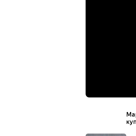
Ма
ку