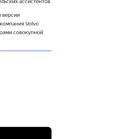
льских ассистентов.
й версии
 компания Volvo
орами совокупной