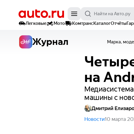
Легковые
Мото
Комтранс
Каталог
Отчёты
Га
Журнал
Марка, моде
Четыре
на And
Медиасистема 
машины с ново
Дмитрий Елизар
Новости
10 марта 20