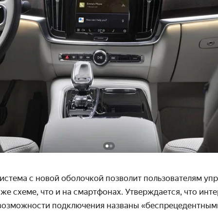
стема с новой оболочкой позволит пользова­телям упр
же схеме, что и на смартфонах. Утверж­дается, что инт
 возмож­ности подключения названы «беспрецедентным