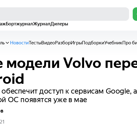
раж
Бортжурнал
Журнал
Дилеры
ль
Новости
Тесты
Видео
Разбор
Игры
Подборки
Учебник
Про б
 модели Volvo пер
roid
обеспечит доступ к сервисам Google, 
й ОС появятся уже в мае
ов
21