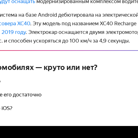
удут оснащать
модерни­зированным комплексом водите
стема на базе Android дебютиро­вала на электрическо
совера XC40
. Эту модель под названием XC40 Recharge
в 2019 году
. Электрокар оснащается двумя электро­мот
. и способен ускоряться до
100 км/ч
за 4,9 секунды.
омобилях — круто или нет?
о
не его достаточно
 iOS?