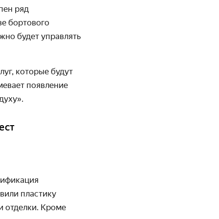
пен ряд
ве бортового
жно будет управлять
уг, которые будут
умевает появление
духу».
ест
и­фикация
авили пластику
и отделки. Кроме