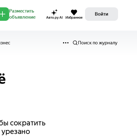
Разместить
Войти
объявление
Авто.ру AI
Избранное
изнес
Поиск по журналу
ё
бы сократить
 урезано