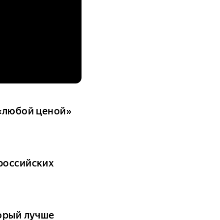
 «любой ценой»
российских
торый лучше