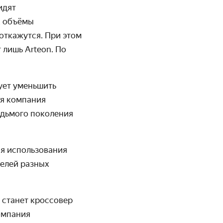
идят
х объёмы
 откажутся.
При этом
 лишь Arteon
. По
ует уменьшить
тя компания
едьмого поколения
я использования
елей разных
 станет кроссовер
компания