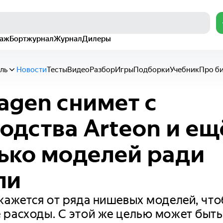
раж
Бортжурнал
Журнал
Дилеры
ль
Новости
Тесты
Видео
Разбор
Игры
Подборки
Учебник
Про б
agen снимет с
одства Arteon и ещ
ько моделей ради
ли
кажется от ряда нишевых моделей, что
расходы. С этой же целью может быть