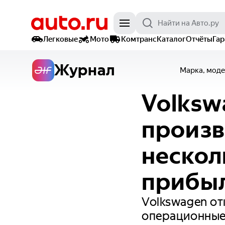
Легковые
Мото
Комтранс
Каталог
Отчёты
Га
Журнал
Марка, моде
Volksw
произв
нескол
прибы
Volkswagen от
операционные 