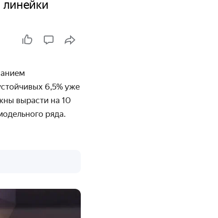
 линейки
ванием
устойчивых
6,
5
%
уже
лжны вырасти на 10
модельного ряда.