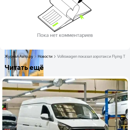
Пока нет комментариев
Журнал Авто.ру
Новости
Volkswagen показал аэротакси Flying Tig
Читать ещё