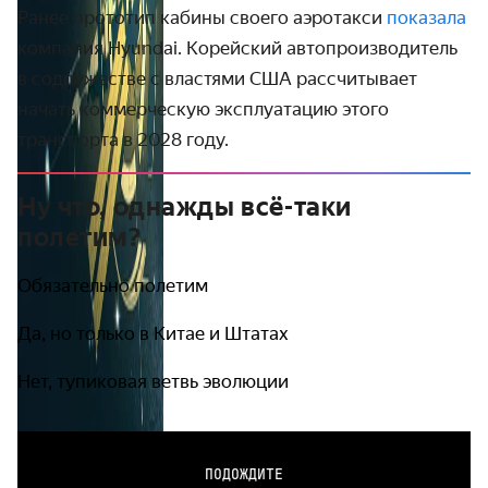
Ранее прототип кабины своего аэротакси
показала
компания Hyundai. Корейский автопроизводитель
в содружестве с властями США рассчитывает
начать коммерческую эксплуатацию этого
транспорта в 2028 году.
Ну что, однажды всё-таки
полетим?
Обязательно полетим
Да, но только в Китае и Штатах
Нет, тупиковая ветвь эволюции
ПОДОЖДИТЕ