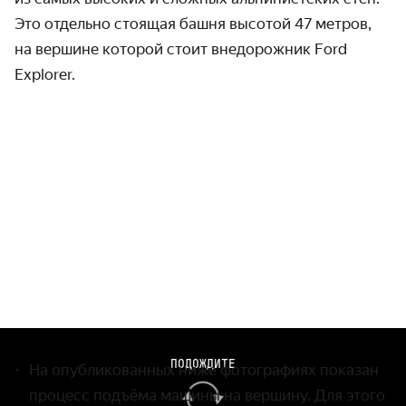
Это отдельно стоящая башня высотой 47 метров,
на вершине которой стоит внедорожник Ford
Explorer.
ПОДОЖДИТЕ
На опубликованных ниже фотографиях показан
процесс подъёма машины на вершину. Для этого