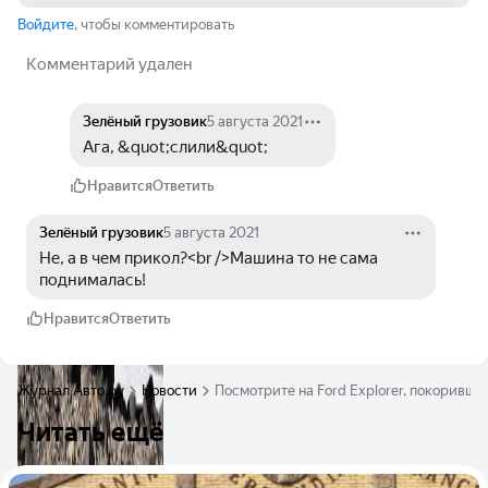
Войдите
, чтобы комментировать
Комментарий удален
Зелёный грузовик
5 августа 2021
Ага, &quot;слили&quot;
Нравится
Ответить
Зелёный грузовик
5 августа 2021
Не, а в чем прикол?<br />Машина то не сама 
поднималась!
Нравится
Ответить
Журнал Авто.ру
Новости
Посмотрите на Ford Explorer, покоривш
Читать ещё