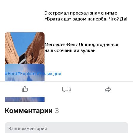
Экстремал проехал знаменитые
«Врата ада» задом наперёд. Что? Да!
Mercedes-Benz Unimog поднялся
на высочайший вулкан
#Ford
#Explorer
#Ролик дня
3
Комментарии
3