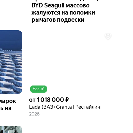
BYD Seagull массово
жалуются на поломки
рычагов подвески
Ещё 1
фото
Новый
от
1 018 000 ₽
марок
Lada (ВАЗ) Granta I Рестайлинг
ь на
2026