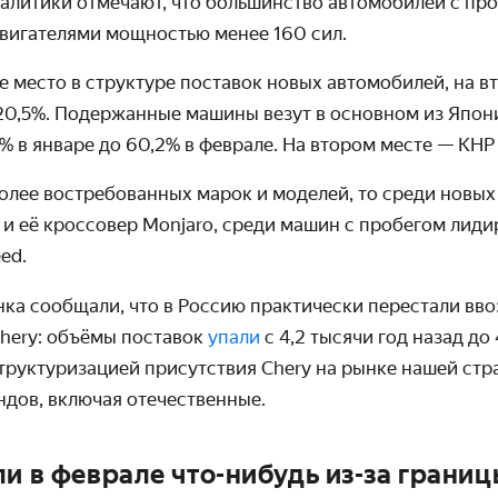
налитики отмечают, что большинство автомобилей с пр
вигателями мощностью менее 160 сил.
е место в структуре поставок новых автомобилей, на в
20,5%. Подержанные машины везут в основном из Япони
5% в январе до 60,2% в феврале. На втором месте — КНР 
олее востребованных марок и моделей, то среди новых
 и её кроссовер Monjaro, среди машин с пробегом лид
ed.
нка сообщали, что в Россию практически перестали вво
hery: объёмы поставок
упали
с 4,2 тысячи год назад до
труктуризацией присутствия Chery на рынке нашей стр
ндов, включая отечественные.
ли в феврале что-нибудь из-за границ