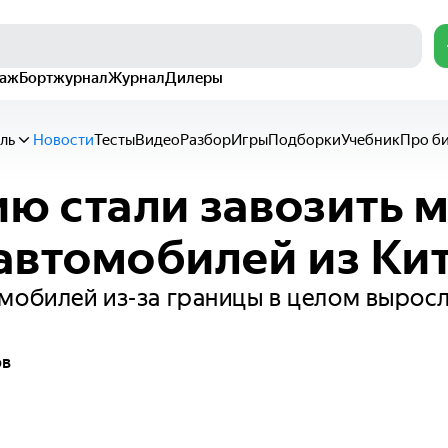
раж
Бортжурнал
Журнал
Дилеры
ль
Новости
Тесты
Видео
Разбор
Игры
Подборки
Учебник
Про б
ию стали завозить 
автомобилей из Ки
мобилей из-за границы в целом вырос
ов