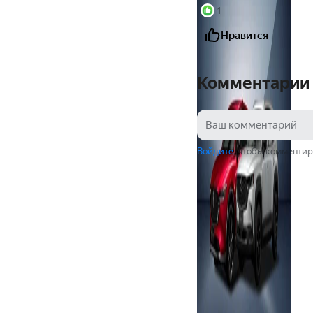
1
Нравится
Комментарии
Войдите
, чтобы комментир