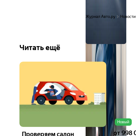
Журнал Авто.ру
Новости
Читать ещё
Ещё 3
фото
Новый
от
998 
Проверяем салон