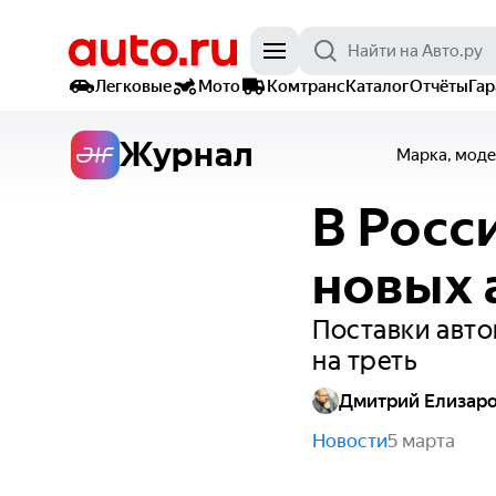
Легковые
Мото
Комтранс
Каталог
Отчёты
Га
Журнал
Марка, моде
В Росс
новых 
Поставки авто
на треть
Дмитрий Елизар
Новости
5 марта