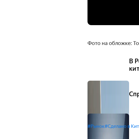
Фото на обложке: To
В 
ки
Сп
#Рынок
#Сделано в Ки