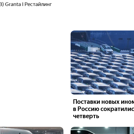
З) Granta I Рестайлинг
Поставки новых ино
в Россию сократилис
четверть