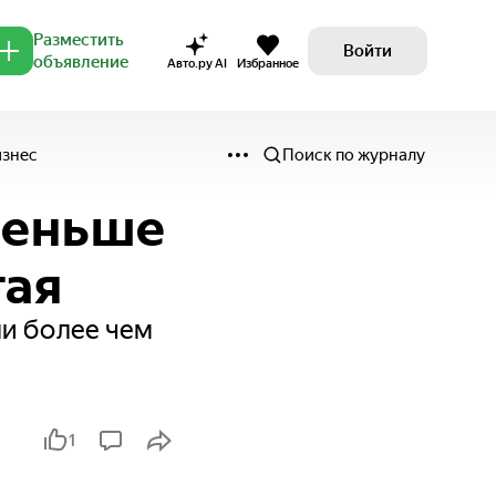
Разместить
Войти
объявление
Авто.ру AI
Избранное
изнес
Поиск по журналу
меньше
тая
ли более чем
1