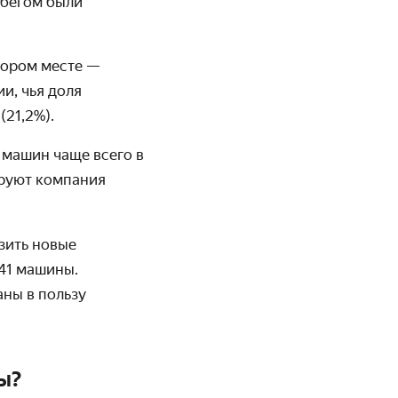
обегом были
тором месте —
и, чья доля
(21,2%).
 машин чаще всего в
ируют компания
зить новые
 41 машины.
аны в пользу
ы?