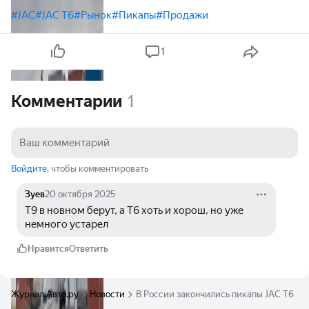
#JAC
#JAC T6
#Рынок
#Пикапы
#Продажи
1
Комментарии
1
Войдите
, чтобы комментировать
Зуев
20 октября 2025
T9 в новном берут, а Т6 хоть и хорош, но уже 
немного устарел 
Нравится
Ответить
Журнал Авто.ру
Новости
В России закончились пикапы JAC T6