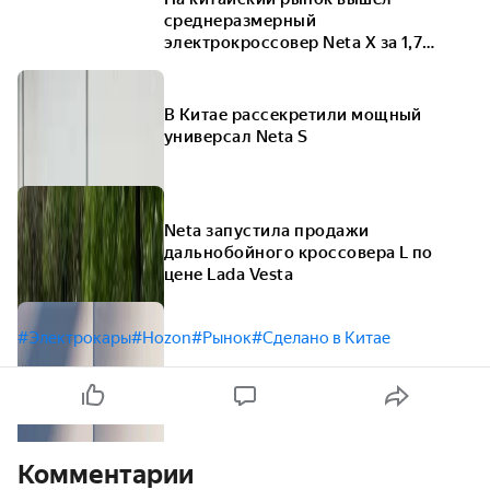
среднеразмерный
электрокроссовер Neta X за 1,7
миллиона рублей
В Китае рассекретили мощный
универсал Neta S
Neta запустила продажи
дальнобойного кроссовера L по
цене Lada Vesta
#Электрокары
#Hozon
#Рынок
#Сделано в Китае
Комментарии