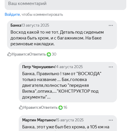
Войдите
, чтобы комментировать
Банка
13 августа 2025
Восход какой то не тот. Деталь под сиденьем 
должна быть хром, и с багажником. На баке 
резиновые накладки.
Нравится
Ответить
30
Петр Чернушевич
14 августа 2025
Банка, Правильно ! там от "ВОСХОДА" 
только название ... Бак,головка 
двигателя,полностью "передняя 
Вилка",оптика,..."КОНСТРУКТОР под 
документы"...
Нравится
Ответить
16
Мартин Мартыноv
15 августа 2025
Банка, этот уже был без хрома, а 105 км на 