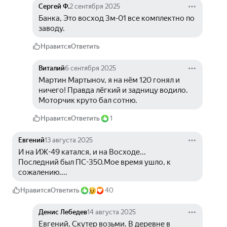
Сергей Ф.
2 сентября 2025
Банка, Это восход 3м-01 все комплектно по 
заводу.
Нравится
Ответить
Виталий
6 сентября 2025
Мартин Мартыноv, я на нём 120 гонял и 
ничего! Правда лёгкий и задницу водило. 
Моторчик круто бал сотню.
Нравится
Ответить
1
Евгений
13 августа 2025
И на ИЖ-49 катался, и на Восходе...
Последний был ПС-350.Мое время ушло, к 
сожалению....
Нравится
Ответить
40
Денис Лебедев
14 августа 2025
Евгений, Скутер возьми. В деревне в 