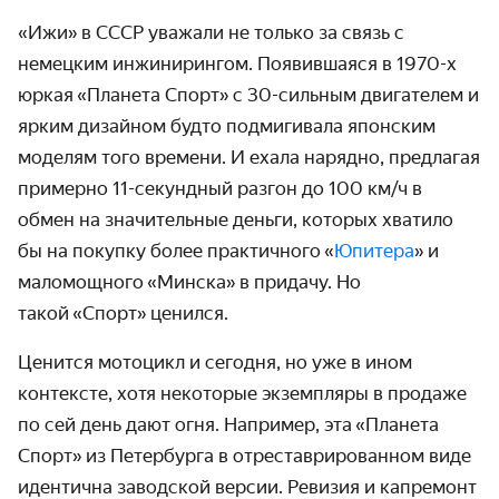
«
Ижи
»
в СССР уважали не только за связь с
немецким инжинирингом. Появившаяся в 1970-х
юркая
«
Планета Спорт
»
с 30-сильным двигателем и
ярким дизайном будто подмигивала японским
моделям того времени. И ехала нарядно, предлагая
примерно 11-секундный разгон до 100 км/ч в
обмен на значительные деньги, которых хватило
бы на покупку более практичного
«
Юпитера
»
и
маломощного
«
Минска
»
в придачу. Но
такой
«С
порт
»
ценился.
Ценится мотоцикл и сегодня, но уже в ином
контексте, хотя некоторые экземпляры в продаже
по сей день дают огня. Например, эта
«
Планета
Спорт
»
из Петербурга в отреставрированном виде
идентична заводской версии. Ревизия и капремонт