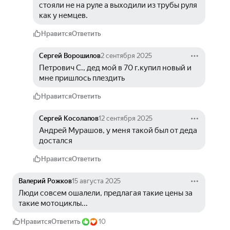
стояли не на руле а выходили из трубы руля 
как у немцев.
Нравится
Ответить
Сергей Ворошилов
2 сентября 2025
Петрович С., дед мой в 70 г.купил новый и 
мне пришлось плездить
Нравится
Ответить
Сергей Косолапов
12 сентября 2025
Андрей Мурашов, у меня такой был от деда 
достался
Нравится
Ответить
Валерий Рожков
15 августа 2025
Люди совсем ошалели, предлагая такие цены за 
такие мотоциклы...
Нравится
Ответить
10