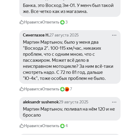
Банка, это Восход 3м-01. У менч был такой 
же. Все четко как из магазина.
Нравится
Ответить
3
Синеглазов Н.
27 августа 2025
Мартин Мартыноv, было у меня два 
"Восхода 2". 100-115 км/час, никаких 
проблем, что с одним мною, что с 
пассажиром. Может всё дело в 
неисправном мотоцикле? За ним всё-таки 
смотреть надо. С 72 по 81 год, дальше 
"Ю-4к", тоже особых проблем не было.
Нравится
Ответить
7
aleksandr sushenok
29 августа 2025
Мартин Мартыноv, поливал на нём 120 и не 
бросало
Нравится
Ответить
4