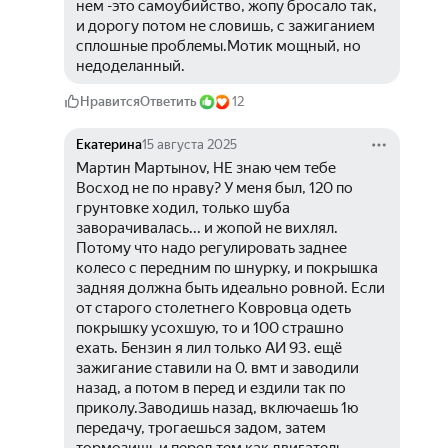
нем -это самоубийство, жопу бросало так, 
и дорогу потом не словишь, с зажиганием 
сплошные проблемы.Мотик мощный, но 
недоделанный.
Нравится
Ответить
12
Екатерина
15 августа 2025
Мартин Мартыноv, НЕ знаю чем тебе 
Восход не по нраву? У меня был, 120 по 
грунтовке ходил, только шуба 
заворачивалась... и жопой не вихлял. 
Потому что надо регулировать заднее 
колесо с передним по шнурку, и покрышка 
задняя должна быть идеально ровной. Если 
от старого столетнего Ковровца одеть 
покрышку усохшую, то и 100 страшно 
ехать. Бензин я лил только АИ 93. ещё 
зажигание ставили на 0. вмт и заводили 
назад, а потом в перед и ездили так по 
приколу.Заводишь назад, включаешь 1ю 
передачу, трогаешься задом, затем 
тормозишь и перед тем как двигатель 