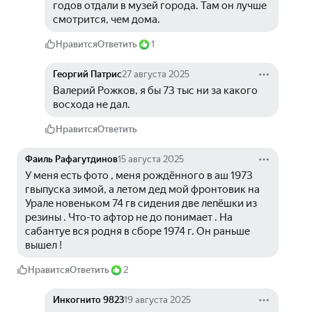
годов отдали в музей города. Там он лучше 
смотрится, чем дома.
Нравится
Ответить
1
Георгий Патрис
27 августа 2025
Валерий Рожков, я бы 73 тыс ни за какого 
восхода не дал.
Нравится
Ответить
Фаиль Рафагутдинов
15 августа 2025
У меня есть фото , меня рождённого в аш 1973 
гвыпуска зимой, а летом дед мой фронтовик на 
Урале новеньком 74 гв сидения две лепёшки из 
резины . Что-то афтор не до понимает . На 
сабантуе вся родня в сборе 1974 г. Он раньше 
вышел !
Нравится
Ответить
2
Инкогнито 9823
19 августа 2025