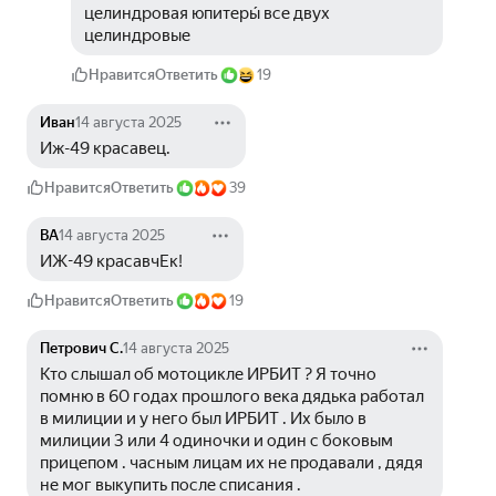
целиндровая юпитеры́ все двух 
целиндровые
Нравится
Ответить
19
Иван
14 августа 2025
Иж-49 красавец.
Нравится
Ответить
39
ВА
14 августа 2025
ИЖ-49 красавчЕк!
Нравится
Ответить
19
Петрович С.
14 августа 2025
Кто слышал об мотоцикле ИРБИТ ? Я точно 
помню в 60 годах прошлого века дядька работал 
в милиции и у него был ИРБИТ . Их было в 
милиции 3 или 4 одиночки и один с боковым 
прицепом . часным лицам их не продавали , дядя 
не мог выкупить после списания .