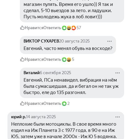
магазин пулять. Время его ушло)) Я так и 
сделал, 5-10 выездов за лето. и ладушки. 
Пусть молодежь жука в лоб ловит)))
Нравится
Ответить
57
ВИКТОР СУХАРЕВ
20 августа 2025
Евгений, часто менял обувь на восходе?
Нравится
Ответить
5
Виталий
6 сентября 2025
Евгений, ПСа ненавидел, вибрация на нём 
была сумасшедшая, да и бегал он не так уж 
быстро, еле до 135 разгонял.
Нравится
Ответить
2
юрий р.
14 августа 2025
Неплохие были мотоциклы. В свое время много 
ездил на Иж Планета 3 с 1977 года, в 90 е на Иж 
Ю5, затем уже в начале 2000х - Иж Ю 5 водянка.