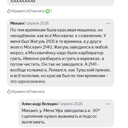
ХАХАХАХАх
Нравится
Ответить
1
Михаил
7 апреля 2026
По тем временам была красивая машинка, но 
ненадёжная, как все Москвичи, к сожалению. У 
меня был Жигуль 2105 в те времена, а у друга 
моего Москвич 2140. Жигуль заводился в любой 
мороз, а Москвичёнку надо было карбюратор 
греть. Именно разбирать и греть в варежках, а 
потом чистить. Он так не заводился. А 2141 - 
вообще колымага. Ломался, как Тульский пряник, 
и всё пополам, но красив был по тем временам - 
это одонозначно.
Нравится
Ответить
Александр Володин
7 апреля 2026
Михаил, у. Меня Уфа заводилась и -30° 
сцепление нужно выжимать и подсос 
вытягивать.