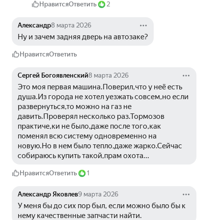
Нравится
Ответить
2
Александр
8 марта 2026
Ну и зачем задняя дверь на автозаке?
Нравится
Ответить
Сергей Богоявленский
8 марта 2026
Это моя первая машина.Поверил,что у неё есть 
душа.Из города не хотел уезжать совсем,но если 
развернуться,то можно на газ не 
давить.Проверял несколько раз.Тормозов 
практиче,ки не было,даже после того,как 
поменял всю систему одновременно на 
новую.Но в нем было тепло,даже жарко.Сейчас 
собираюсь купить такой,прам охота...
Нравится
Ответить
1
Александр Яковлев
9 марта 2026
У меня бы до сих пор был, если можно было бы к 
нему качественные запчасти найти.