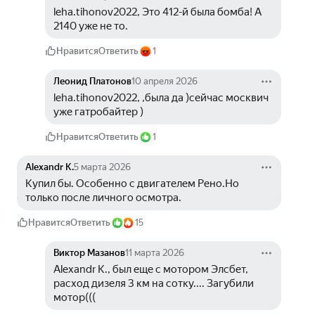
leha.tihonov2022, Это 412-й была бомба! А 
2140 уже не то.
Нравится
Ответить
1
Леонид Платонов
10 апреля 2026
leha.tihonov2022, ,была да )сейчас москвич 
уже гатробайтер )
Нравится
Ответить
1
Alexandr K.
5 марта 2026
Купил бы. Особенно с двигателем Рено.Но 
только после личного осмотра.
Нравится
Ответить
15
Виктор Мазанов
11 марта 2026
Alexandr K., был еще с мотором Элсбет, 
расход дизеля 3 км на сотку.... Загубили 
мотор(((