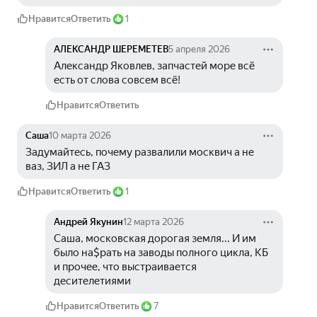
Нравится
Ответить
1
АЛЕКСАНДР ШЕРЕМЕТЕВ
5 апреля 2026
Александр Яковлев, запчастей море всё 
есть от слова совсем всё!
Нравится
Ответить
Саша
10 марта 2026
Задумайтесь, почему развалили москвич а не 
ваз, ЗИЛ а не ГАЗ
Нравится
Ответить
1
Андрей Якунин
12 марта 2026
Саша, московская дорогая земля... И им 
было на$рать на заводы полного цикла, КБ 
и прочее, что выстраивается 
десителетиями
Нравится
Ответить
7