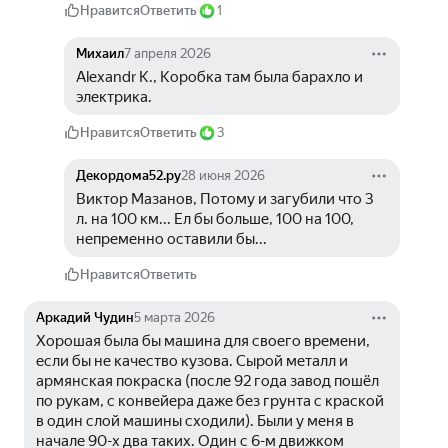
Нравится
Ответить
1
Михаил
7 апреля 2026
Alexandr K., Коробка там была барахло и 
электрика.
Нравится
Ответить
3
Декордома52.ру
28 июня 2026
Виктор Мазанов, Потому и загубили что 3 
л. на 100 км... Ел бы больше, 100 на 100, 
непременно оставили бы...
Нравится
Ответить
Аркадий Чудин
5 марта 2026
Хорошая была бы машина для своего времени, 
если бы не качество кузова. Сырой металл и 
армянская покраска (после 92 года завод пошёл 
по рукам, с конвейера даже без грунта с краской 
в один слой машины сходили). Были у меня в 
начале 90-х два таких. Один с 6-м движком 