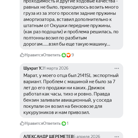
проходимость и другие ходовые качества - 
равных не было, приходилось возить много 
груза из за этого просели задние пружины 
амортизатора, вставил дополнительно к 
штатным от Окушки передние пружины, 
(как раз подошли) и проблема решилась, по 
полтонны возил по разбитым 
дорогам.....взял бы еще такую машину...
Нравится
Ответить
9
Шухрат У.
31 марта 2026
Марат, у моего отца был 2141SL экспортный 
вариант. Проблем с машиной не было за 7 
лет до его продажи ни каких. Движок 
работал как часы, тихо и ровно. Правда 
бензин заливали авиационный, у соседа 
покупали он возил на бензовозе для 
кукурузников и нам привозил.
Нравится
Ответить
1
АЛЕКСАНДР ШЕРЕМЕТЕВ
5 апреля 2026