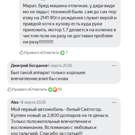
Марат, бред машина отличная, у дяди види 
мо не лады с техникой были. сам до сих пор 
езжу на 2141 90го рождения служит верой и 
правдой хотя к кузову есть куда руки 
приложить. мотор 1.7 делается на коленке в 
чистом поле ни разу не доставил проблем 
ни разу!!!!!!!!!!!!
Нравится
Ответить
7
Дмитрий Богданов
6 марта 2026
Был такой аппарат только хорошее 
впечатление,взял бы снова
Нравится
Ответить
18
Alex -
8 марта 2026
Мой первый автомобиль - белый Святогор. 
Куплен новый за 2.800 долларов на те деньги. 
Только положительные впечатления и 
воспоминания. Вспоминаю с любовью и 
ностальгией. Спасибо за статью!!!