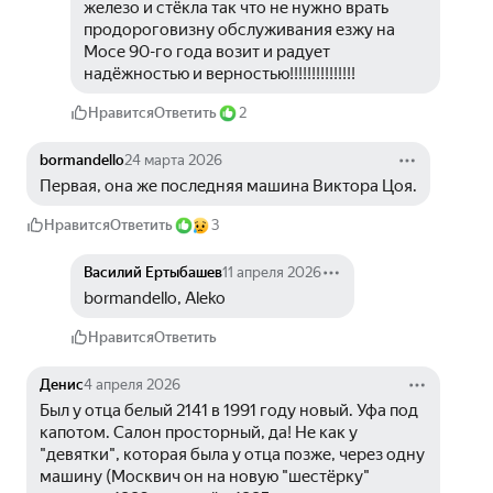
железо и стёкла так что не нужно врать 
продороговизну обслуживания езжу на 
Мосе 90-го года возит и радует 
надёжностью и верностью!!!!!!!!!!!!!!!
Нравится
Ответить
2
bormandello
24 марта 2026
Первая, она же последняя машина Виктора Цоя.
Нравится
Ответить
3
Василий Ертыбашев
11 апреля 2026
bormandello, Aleko
Нравится
Ответить
Денис
4 апреля 2026
Был у отца белый 2141 в 1991 году новый. Уфа под 
капотом. Салон просторный, да! Не как у 
"девятки", которая была у отца позже, через одну 
машину (Москвич он на новую "шестëрку" 