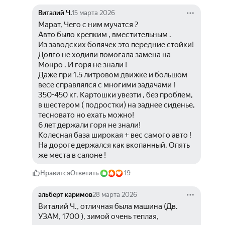
Виталий Ч.
15 марта 2026
Марат, Чего с ним мучатся ?
Авто было крепким , вместительным .
Из заводских болячек это передние стойки! 
Долго не ходили помогала замена на 
Монро . И горя не знали !
Даже при 1.5 литровом движке и большом 
весе справлялся с многими задачами !
350-450 кг. Картошки увезти , без проблем, 
в шестером ( подростки) на заднее сиденье, 
тесновато но ехать можно!
6 лет держали горя не знали!
Колесная база широкая + вес самого авто ! 
На дороге держался как вкопанный. Опять 
же места в салоне !
Нравится
Ответить
19
альберт каримов
28 марта 2026
Виталий Ч., отличная была машина (Дв. 
УЗАМ, 1700 ), зимой очень теплая, 