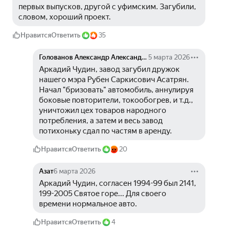
первых выпусков, другой с уфимским. Загубили, 
словом, хороший проект.
Нравится
Ответить
35
Голованов Александр Александрович
5 марта 2026
Аркадий Чудин, завод загубил дружок 
нашего мэра Рубен Саркисович Асатрян. 
Начал "бризовать" автомобиль, аннулируя 
боковые повторители, токообогрев, и т.д., 
уничтожил цех товаров народного 
потребления, а затем и весь завод 
потихоньку сдал по частям в аренду.
Нравится
Ответить
20
Азат
6 марта 2026
Аркадий Чудин, согласен 1994-99 был 2141, 
199-2005 Святое горе... Для своего 
времени нормальное авто.
Нравится
Ответить
4