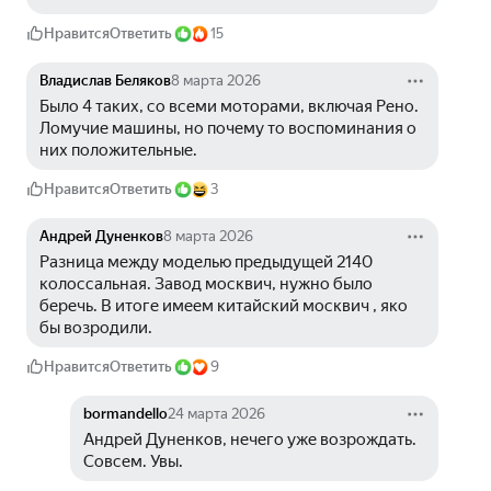
Нравится
Ответить
15
Владислав Беляков
8 марта 2026
Было 4 таких, со всеми моторами, включая Рено. 
Ломучие машины, но почему то воспоминания о 
них положительные.
Нравится
Ответить
3
Андрей Дуненков
8 марта 2026
Разница между моделью предыдущей 2140 
колоссальная. Завод москвич, нужно было 
беречь. В итоге имеем китайский москвич , яко 
бы возродили.
Нравится
Ответить
9
bormandello
24 марта 2026
Андрей Дуненков, нечего уже возрождать. 
Совсем. Увы.