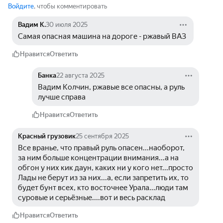
Войдите
, чтобы комментировать
Вадим К.
30 июля 2025
Самая опасная машина на дороге - ржавый ВАЗ 
Нравится
Ответить
Банка
22 августа 2025
Вадим Колчин, ржавые все опасны, а руль 
лучше справа
Нравится
Ответить
Красный грузовик
25 сентября 2025
Все вранье, что правый руль опасен...наоборот, 
за ним больше концентрации внимания...а на 
обгон у них кик даун, каких ни у кого нет...просто 
Лады не берут из за них...а, если запретить их, то 
будет бунт всех, кто восточнее Урала...люди там 
суровые и серьёзные....вот и весь расклад
Нравится
Ответить