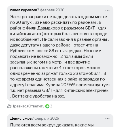
павел куревлев
7 февраля 2026
Электро заправки не надо делать в одном месте 
по 20 штук , из надо раскидать по районам . В 
районе Фили Давыдково с разьемом GB/T - (для 
китайских авто ) которых большенство в городе 
их вообще нет . Писал и звонил в разные органы , 
даже депутату нашего района - ответ что на 
Рублевском шоссе 88 есть зарядки . Но к ним 
подьехать не возможно , 2 пол зимы были 
засыпаны снегом на метр , и две другие 
расположены так что из 4 ктнекторов можно 
одновременно заряжат только 2 автомобиля . В 
то же время единственная в районе зарядка по 
адресу Герасима Курина 20 95% времени пустует 
т.к. нет разьема GB/T - для Китайских электричек 
. Вот такие удобства на эзс.
Нравится
Ответить
3
Денис Ежов
7 февраля 2026
Пытаются всем вокруг доказать какие мы 