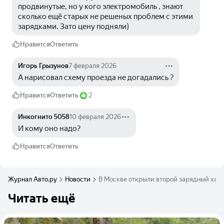
продвинутые, но у кого электромобиль , знают 
сколько ещё старых не решеных проблем с этими 
зарядками. Зато цену подняли)
Нравится
Ответить
Игорь Грызунов
7 февраля 2026
А нарисовал схему проезда не догадались ?
Нравится
Ответить
2
Инкогнито 5058
10 февраля 2026
И кому оно надо?
Нравится
Ответить
Журнал Авто.ру
Новости
В Москве открыли второй зарядный хаб 
Читать ещё