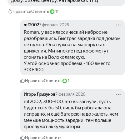
дому, бизнес центру, на парковках ТРЦ
Нравится
Ответить
11
mf2002
7 февраля 2026
Roman, у вас классический наброс не 
разобравшись. Быстрая зарядка под домом 
не нужна. Она нужна на маршрутках 
движения. Митинские под кофе могут 
сгонять на Волоколамскую.
У этой основная проблема - 160 вместо 
300-400.
Нравится
Ответить
1
Игорь Грызунов
7 февраля 2026
mf2002, 300-400, это вы загнули, пусть 
будет хотя бы 50, лишь бы работала она 
исправно, и ещё батарею надо жалеть, чем 
меньше мощность зарядки, тем дольше 
прослужат аккумуляторы
Нравится
Ответить