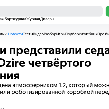
раж
Бортжурнал
Журнал
Дилеры
ль
Новости
Тесты
Видео
Разбор
Игры
Подборки
Учебник
Про б
и представили сед
Dzire четвёртого
ния
на атмосферником 1.2, который можно
 или роботизированной коробкой пере
в