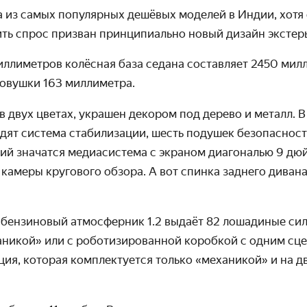
а из самых популярных дешёвых моделей в Индии, хотя
ть спрос призван принципиально новый дизайн экстер
иллиметров колёсная база седана составляет 2450 мил
ковушки 163 миллиметра.
в двух цветах, украшен декором под дерево и металл. 
ят система стабилизации, шесть подушек безопасности
ций значатся медиасистема с экраном диагональю 9 дюй
камеры кругового обзора. А вот спинка заднего дивана
ензиновый атмосферник 1.2 выдаёт 82 лошадиные силы
аникой» или с роботизированной коробкой с одним сце
ия, которая комплектуется только «механикой» и на 