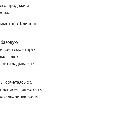
 его продажи и
ьера.
лиметров. Клиренс
—
В базовую
, система старт-
мов, люк с
 не складывается в
, сочетаясь с 5-
плением. Также есть
две лошадиные силы