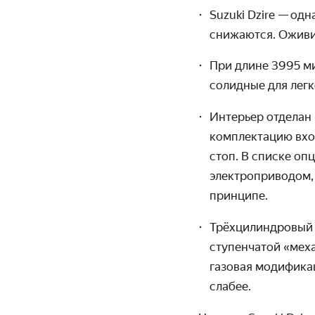
Suzuki
Dzire
—
одн
снижаются. Оживи
При длине 3995 м
солидные для лег
Интерьер отделан 
комплектацию вход
стоп. В списке оп
электроприводом, 
принципе.
Трёхцилиндровый б
ступенчатой «мех
газовая модификац
слабее.