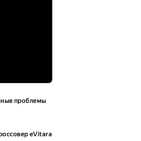
ичные проблемы
россовер eVitara