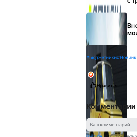
с 
Вн
мо
#Бюджетники
#Новинк
1
Нравится
Комментарии
Войдите
, чтобы комментир