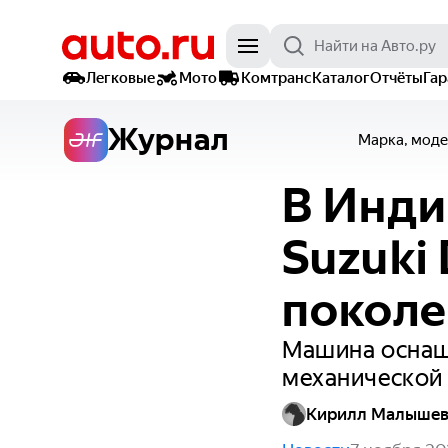
Легковые
Мото
Комтранс
Каталог
Отчёты
Га
Журнал
Марка, моде
В Инди
Suzuki 
поколе
Машина оснаще
механической
Кирилл Малыше