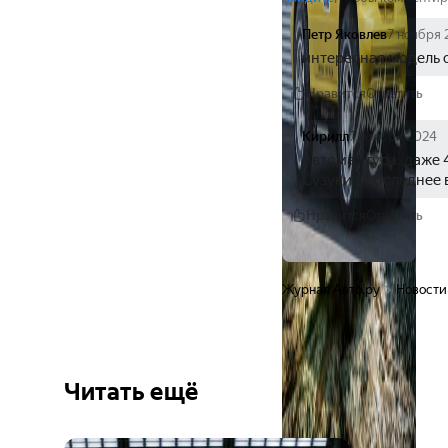
Петр Яковлев
7 ноября 
интересная модель dz
Нравится
Ответить
Кирилл
7 ноября 2024
Автомат туда, даже 
Сузуки в последнее
Нравится
Ответить
Журнал Авто.ру
Новости
Читать ещё