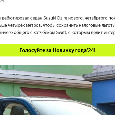
24
е дебютировал седан
Suzuki
Dzire
нового, четвёртого по
ьше четырёх метров, чтобы сохранить налоговые льгот
 ничего общего с хэтчбеком
Swift
, с которым делит интер
Голосуйте за Новинку года'24!