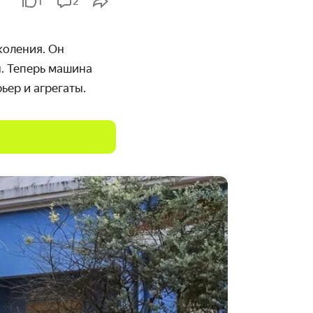
1
2
коления. Он
ы. Теперь машина
ьер и агрегаты.