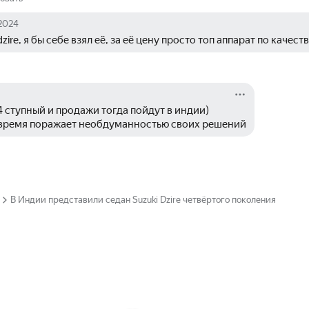
2024
ire, я бы себе взял её, за её цену просто топ аппарат по качес
4 ступный и продажи тогда пойдут в индии)
 время поражает необдуманностью своих решений
В Индии представили седан Suzuki Dzire четвёртого поколения