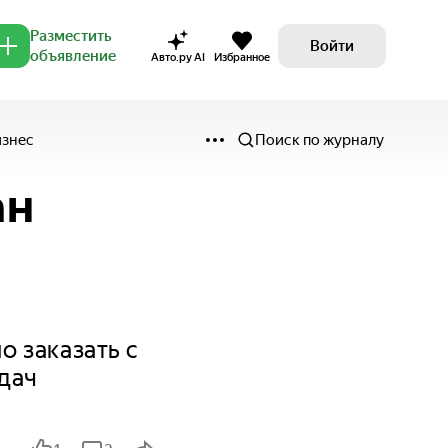
Разместить
Войти
объявление
Авто.ру AI
Избранное
изнес
Поиск по журналу
ан
 заказать с
дач