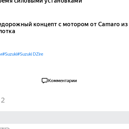
тремя силовыми установками
едорожный концепт с мотором от Camaro из 1
лотка
и
#Suzuki
#Suzuki DZire
Комментарии
2
овать