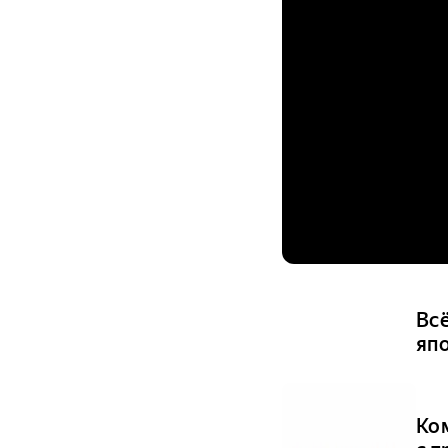
Вс
яп
Ко