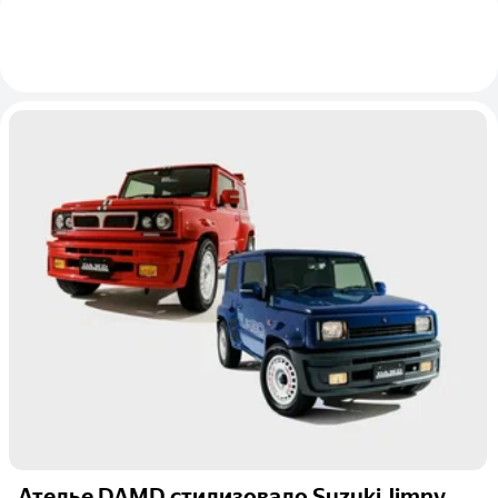
Ателье DAMD стилизовало Suzuki Jimny