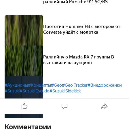
раллийный Porsche 911 SC/RS
Прототип Hummer H3 с мотором от
Corvette уйдёт с молотка
Раллийную Mazda RX-7 группы В
выставили на аукцион
#Аукционы
#Концепты
#Geo
#Geo Tracker
#Внедорожники
#Suzuki
#Suzuki Escudo
#Suzuki Sidekick
Комментарии