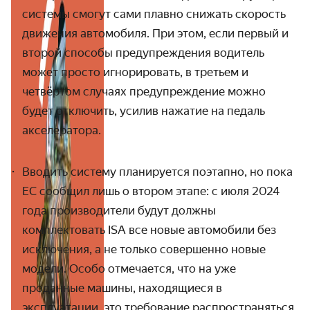
системы смогут сами плавно снижать скорость
движения автомобиля. При этом, если первый и
второй способы предупреждения водитель
может просто игнорировать, в третьем и
четвёртом случаях предупреждение можно
будет отключить, усилив нажатие на педаль
акселератора.
Вводить систему планируется поэтапно, но пока
ЕС сообщил лишь о втором этапе: с июля 2024
года
производители будут должны
комплектовать
ISA все новые автомобили без
исключения, а не только совершенно новые
модели. Особо отмечается, что на уже
проданные машины, находящиеся в
эксплуатации, это требование распространяться