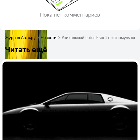
Пока нет комментариев
Журнал Авто.ру
Новости
Уникальный Lotus Esprit с «формульной»
Читать ещё