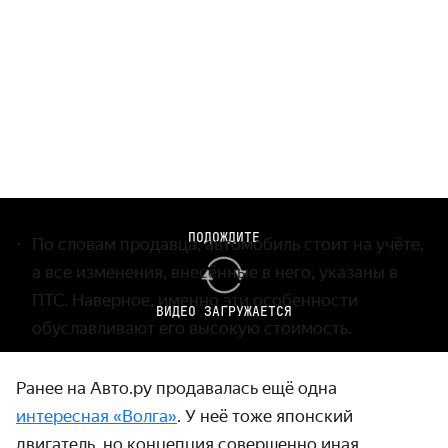
ПОДОЖДИТЕ
По словам продавца, автомобиль стоит на учёте,
а все изменения, внесённые в него, указаны в
ПТС. Наверное, именно эти особенности
ВИДЕО ЗАГРУЖАЕТСЯ
обуславливают его высокую стоимость.
Ранее на Авто.ру продавалась ещё одна
интересная «Волга»
. У неё тоже японский
двигатель, но концепция совершенно иная.