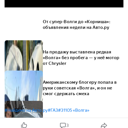
От супер-Волги до «Корниша»:
объявления недели на Авто.ру
На продажу выставлена редкая
«Волга» без пробега — у неё мотор
от Chrysler
Американскому блогеру попала в
руки советская «Волга», и он не
смог сдержать смеха
#Найдено на Авто.ру
#ГАЗ
#31105 «Волга»
3