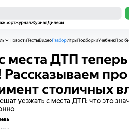
раж
Бортжурнал
Журнал
Дилеры
ль
Новости
Тесты
Видео
Разбор
Игры
Подборки
Учебник
Про б
 с места ДТП теперь
 Рассказываем про
имент столичных в
ешат уезжать с места ДТП: что это знач
онно
шева