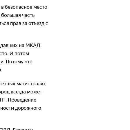
 в безопасное место
большая часть
ься прав за отъезд с
радавших на МКАД,
сто. И потом
и. Потому что
м.
ылетных магистралях
ород всегда может
ТП. Проведение
сности дорожного