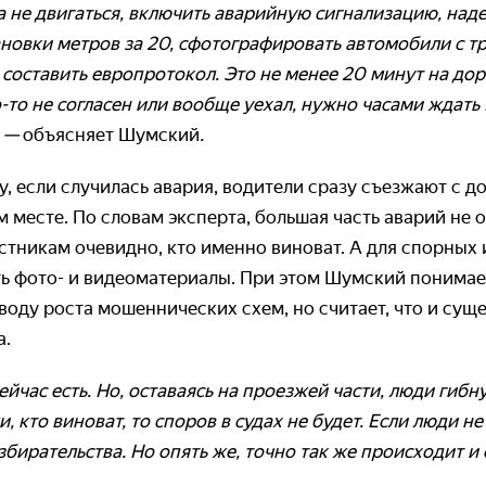
а не двигаться, включить аварийную сигнализацию, наде
новки метров за 20, сфотографировать автомобили с т
, составить европротокол. Это не менее 20 минут на дор
о-то не согласен или вообще уехал, нужно часами ждать
, —
объясняет Шумский
.
, если случилась авария, водители сразу съезжают с 
 месте. По словам эксперта, большая часть аварий не 
стникам очевидно, кто именно виноват. А для спорных
ь фото- и видеоматериалы. При этом Шумский понимае
воду роста мошеннических схем, но считает, что и су
а.
йчас есть. Но, оставаясь на проезжей части, люди гибну
 кто виноват, то споров в судах не будет. Если люди не
бирательства. Но опять же, точно так же происходит и 