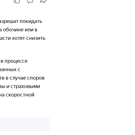
разрешат покидать
а обочине или в
асти хотят снизить
 в процессе
занных с
в в случае споров
вы и страховыми
 на скоростной