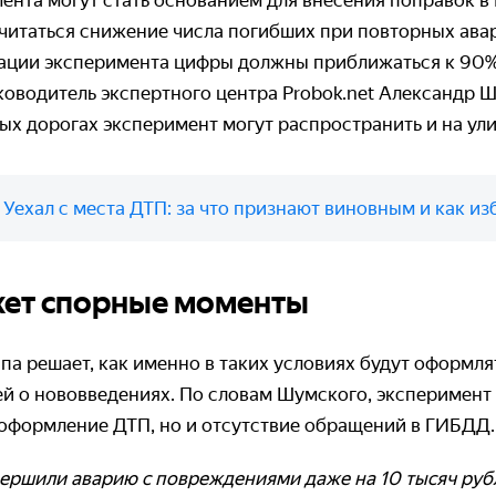
мента могут стать основанием для внесения поправок в
считаться снижение числа погибших при повторных ава
ации эксперимента цифры должны приближаться к 90%
ководитель экспертного центра Probok.net Александр Ш
ых дорогах эксперимент могут распространить и на улиц
:
Уехал с места ДТП: за что признают виновным и как и
жет спорные моменты
па решает, как именно в таких условиях будут оформля
ей о нововведениях. По словам Шумского, эксперимент
оформление ДТП, но и отсутствие обращений в ГИБДД
овершили аварию с повреждениями даже на 10 тысяч руб