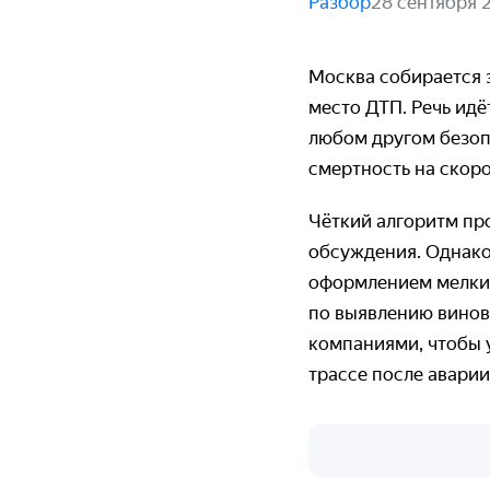
Разбор
28 сентября 
Москва собирается 
место ДТП. Речь ид
любом другом безоп
смертность на скор
Чёткий алгоритм пр
обсуждения. Однако
оформлением мелких
по выявлению винов
компаниями, чтобы у
трассе после аварии