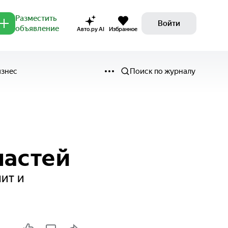
Разместить
Войти
объявление
Авто.ру AI
Избранное
изнес
Поиск по журналу
ластей
ит и