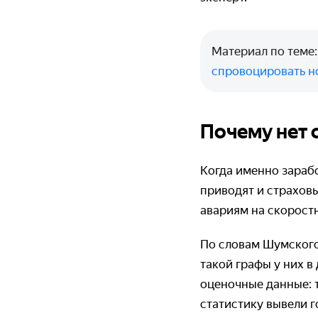
Материал по теме
спровоцировать н
Почему нет 
Когда именно зарабо
приводят и страхов
авариям на скоростны
По словам Шумского
такой графы у них в
оценочные данные: т
статистику вывели г