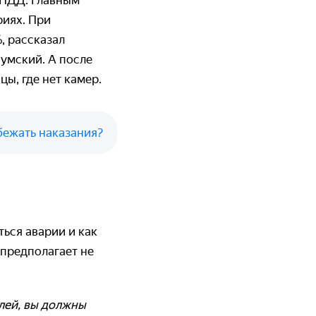
 ПДД. Главным
риях. При
, рассказал
умский. А после
ы, где нет камер.
збежать наказания?
ться аварии и как
 предполагает не
.
лей, вы должны