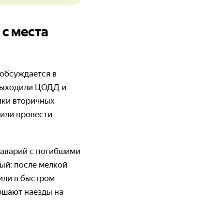
 с места
 обсуждается в
 выходили ЦОДД и
тики вторичных
шили провести
 аварий с погибшими
ый: после мелкой
или в быстром
ршают наезды на