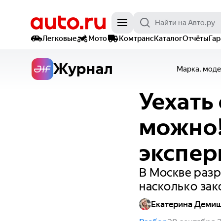
Легковые
Мото
Комтранс
Каталог
Отчёты
Га
Журнал
Марка, моде
Уехать
можно!
экспер
В Москве разр
насколько зак
Екатерина Деми