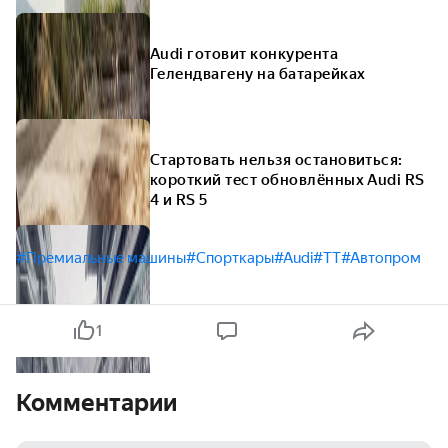
Audi готовит конкурента
Гелендвагену на батарейках
Стартовать нельзя остановиться:
короткий тест обновлённых Audi RS
4 и RS 5
#Премиальные машины
#Спорткары
#Audi
#TT
#Автопром
1
Комментарии