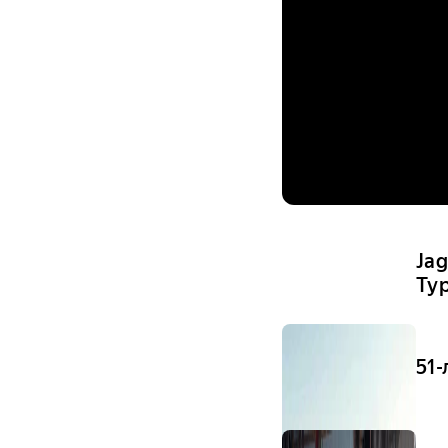
Ja
Typ
51-