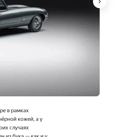
ре в рамках
чёрной кожей, а у
оих случаях
н из бука — как и у