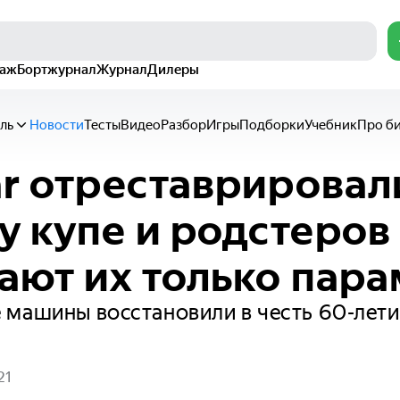
раж
Бортжурнал
Журнал
Дилеры
ль
Новости
Тесты
Видео
Разбор
Игры
Подборки
Учебник
Про б
ar отреставрировал
 купе и родстеров 
ают их только пар
 машины восстановили в честь 60-лет
21