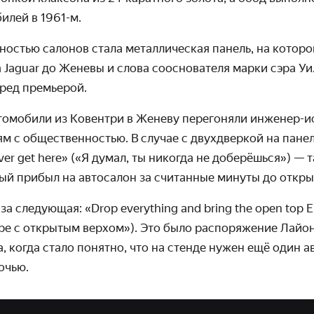
илей в 1961-м.
остью салонов стала металли­ческая панель, на которо
 Jaguar до Женевы и слова сооснователя марки сэра У
ред премьерой.
втомобили из Ковентри в Женеву перегоняли инженер-
м с обществен­ностью. В случае с двухдверкой на пане
ever get here» («Я думал, ты никогда не доберёшься») —
ый прибыл на автосалон за считанные минуты до откры
а следующая: «Drop everything and bring the open top E
ype с открытым верхом»). Это было распоряжение Лайо
, когда стало понятно, что на стенде нужен ещё один а
очью.