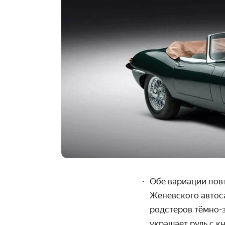
Обе вариации пов
Женевского автоса
родстеров тёмно-з
украшает руль с к