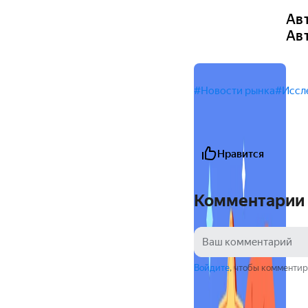
Ав
Ав
#Новости рынка
#Иссл
Нравится
Комментарии
Войдите
, чтобы комментир