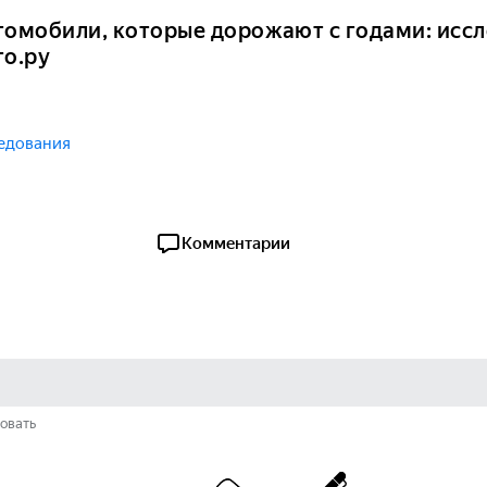
томобили, которые дорожают с годами: исс
то.ру
едования
Комментарии
овать