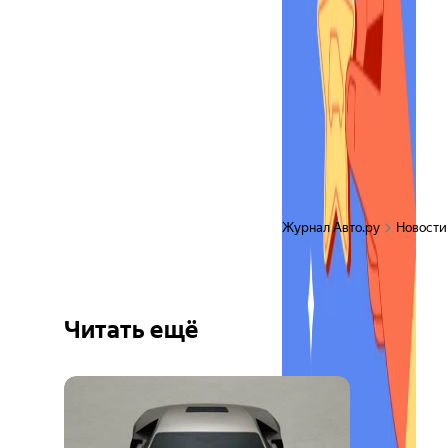
Журнал Авто.ру
Новости
Читать ещё
Ещё 6
фото