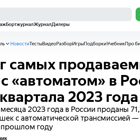
раж
Бортжурнал
Журнал
Дилеры
ль
Новости
Тесты
Видео
Разбор
Игры
Подборки
Учебник
Про б
г самых продавае
с «автоматом» в Ро
 квартала 2023 года
 месяца 2023 года в России проданы 71
шек с автоматической трансмиссией —
в прошлом году
чик