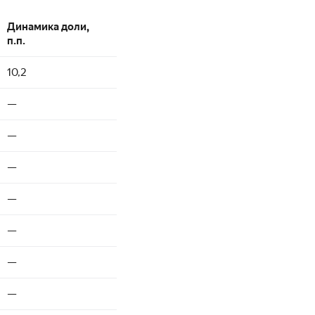
Динамика доли,
п.п.
10,2
—
—
—
—
—
—
—