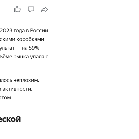
2023 года в России
ескими коробками
ультат — на 59%
бъёме рынка упала с
илось неплохим.
й активности,
атом.
еской