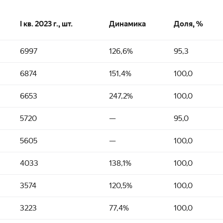
I кв. 2023 г., шт.
Динамика
Доля, %
6997
126,6%
95,3
6874
151,4%
100,0
6653
247,2%
100,0
5720
—
95,0
5605
—
100,0
4033
138,1%
100,0
3574
120,5%
100,0
3223
77,4%
100,0