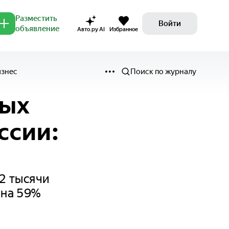
Разместить
Войти
объявление
Авто.ру AI
Избранное
изнес
Поиск по журналу
мых
ссии:
,2 тысячи
 на 59%