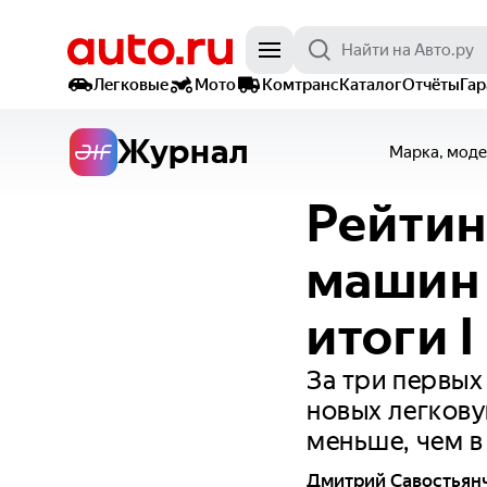
Легковые
Мото
Комтранс
Каталог
Отчёты
Га
Журнал
Марка, моде
Рейтин
машин 
итоги I
За три первых
новых легкову
меньше, чем 
Дмитрий Савостьян