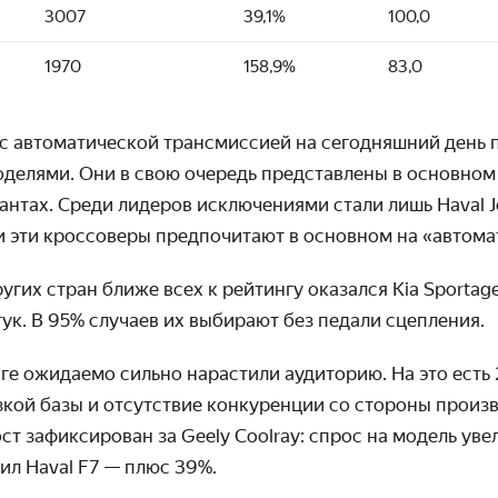
3007
39,1%
100,0
1970
158,9%
83,0
с автоматической трансмиссией на сегодняшний день 
оделями. Они в свою очередь представлены в основном 
нтах. Среди лидеров исключениями стали лишь Haval Jol
 и эти кроссоверы предпочитают в основном на «автома
угих стран ближе всех к рейтингу оказался Kia Sportage
тук. В 95% случаев их выбирают без педали сцепления.
ге ожидаемо сильно нарастили аудиторию. На это есть 
зкой базы и отсутствие конкуренции со стороны произв
ст зафиксирован за Geely Coolray: спрос на модель увел
ил Haval F7 — плюс 39%.