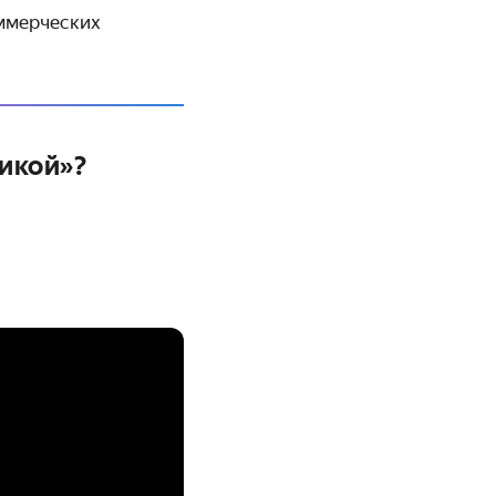
оммерческих
никой»?