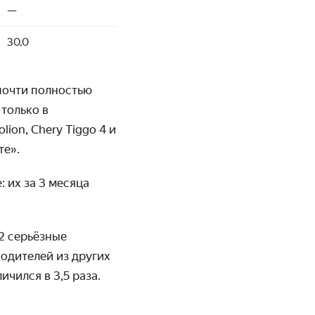
—
30,0
почти полностью
только в
ion, Chery Tiggo 4 и
те».
: их за 3 месяца
2 серьёзные
одителей из других
ичился в 3,5 раза.