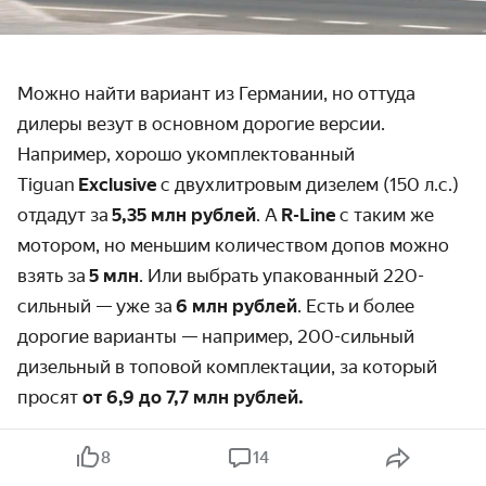
Можно найти вариант из Германии, но оттуда
дилеры везут в основном дорогие версии.
Например, хорошо укомплектованный
Tiguan
Exclusive
с двухлитровым дизелем (150 л.с.)
отдадут за
5,35 млн рублей
. А
R-Line
с таким же
мотором, но меньшим количеством допов можно
взять за
5 млн
. Или выбрать упакованный 220-
сильный — уже за
6 млн рублей
. Есть и более
дорогие варианты — например, 200-сильный
дизельный в топовой комплектации, за который
просят
от 6,9 до 7,7 млн рублей.
Tayron доступнее: переднеприводную машину с
8
14
мотором 1.4 (150 л.с.) можно купить у дилера за
3,6