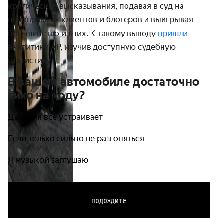
критические высказывания, подавая в суд на
недовольных клиентов и блогеров и выигрывая
большинство из них. К такому выводу
пришли
аналитики AP, изучив доступную судебную
статистику.
В вашем автомобиле достаточно
тихо на ходу?
Да, меня всё устраивает
Если только сильно не разгоняться
Я музыкой заглушаю
ПОДОЖДИТЕ