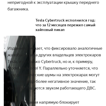
непригодной к эксплуатации крышку переднего
багажника.
Tesla Cybertruck исполнился год:
что за 12 месяцев пережил самый
хайповый пикап
Издание отмечает, что фиксировало аналогичные
жалобы от ряда других владельцев электрокаров
Tesla, и не только Cybertruck, но и, к примеру,
Model 3 и Model Y.
Параллельно уточняется, что
аэродинамические шумы на электрокарах могут
иметь гораздо бол
ее негативное значение, так
как не заглушаются звуком работающего ДВС.
В Китае компания напрямую блокирует