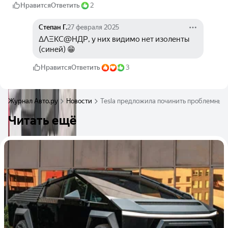
Нравится
Ответить
2
Степан Г.
27 февраля 2025
ΔΛΞКС@ΗДΡ, у них видимо нет изоленты 
(синей) 😁
Нравится
Ответить
3
Журнал Авто.ру
Новости
Tesla предложила починить проблемный 
Читать ещё