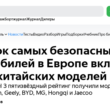
раж
Бортжурнал
Журнал
Дилеры
ль
Новости
Тесты
Видео
Разбор
Игры
Подборки
Учебник
Про б
ок самых безопасн
билей в Европе вк
китайских моделей
l 3 пятизвёздный рейтинг получили мо
 Geely, BYD, MG, Hongqi и Jaecoo
ов