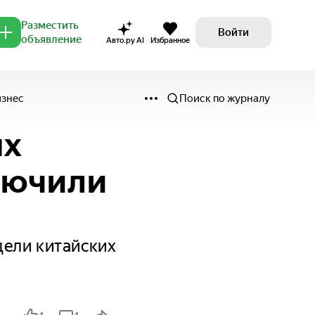
Разместить
Войти
объявление
Авто.ру AI
Избранное
изнес
Поиск по журналу
ых
лючили
дели китайских