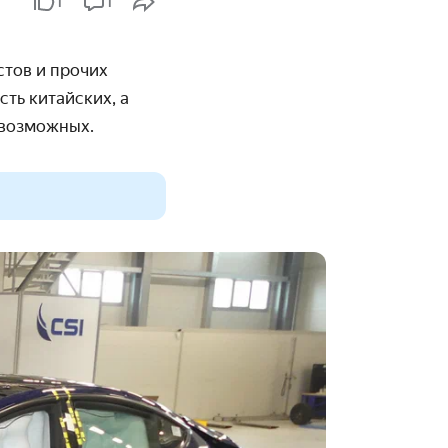
1
1
стов и прочих
сть китайских, а
 возможных.