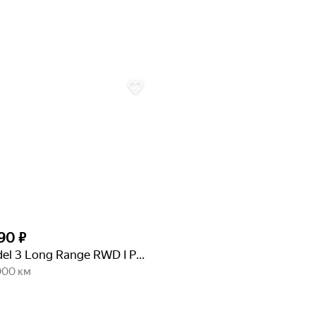
90 ₽
Tesla Model 3 Long Range RWD I Рестайлинг
000 км