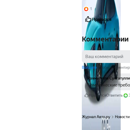
1
Нравится
Комментарии
Войдите
, чтобы комментир
Рахматулла Сунгатулл
Самые жеские требо
Нравится
Ответить
Журнал Авто.ру
Новости