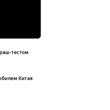
краш-тестом
обилем Китая