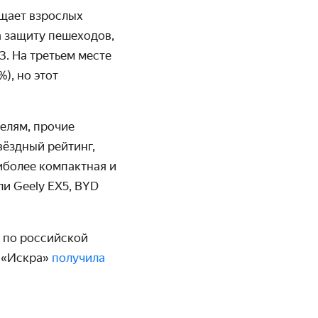
ищает взрослых
а защиту пешеходов,
3.
На третьем месте
), но этот
елям, прочие
вёздный рейтинг,
иболее компактная и
али
Geely EX5,
BYD
a по российской
 «Искра»
получила