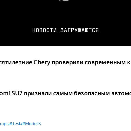
НОВОСТИ ЗАГРУЖАЮТСЯ
сятилетние Chery проверили современным 
aomi SU7 признали самым безопасным автом
кары
#Tesla
#Model 3