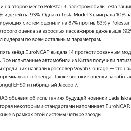
й на второе место Polestar 3, электромобиль Tesla защ
 и детей на 93%. Однако Tesla Model 3 выиграла 10% з
тирующих систем оценили на 87% против 83% у Polestar 
 которого оценка за взрослых пассажиров даже выше (92%
ил лидерам по всем остальным параметрам.
 пять звёзд EuroNCAP выдала 14 протестированным мод
. Все испытанные автомобили из Китая получили пятиз
 среди них назвали кроссовер Voyah Courage
— это на
 премиального бренда. Также высокие оценки заработ
 Hongqi EHS9
и
гибридный Jaecoo
7.
ВАЗ объявил об испытаниях будущей новинки Lada Iskr
торая некоторыми стандартами напоминает EuroNCAP.
ные в рамках этой системы четыре звезды.