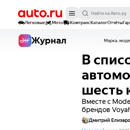
Легковые
Мото
Комтранс
Каталог
Отчёты
Га
Журнал
Марка, моде
В спис
автомо
шесть 
Вместе с Mode
брендов Voyah,
Дмитрий Елизар