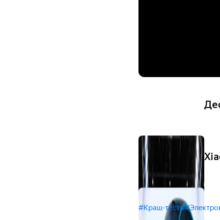
Де
Xi
#Краш-тесты
#Электро