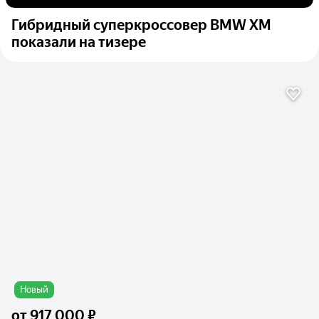
Гибридный суперкроссовер BMW XM
показали на тизере
Новый
от
917 000 ₽