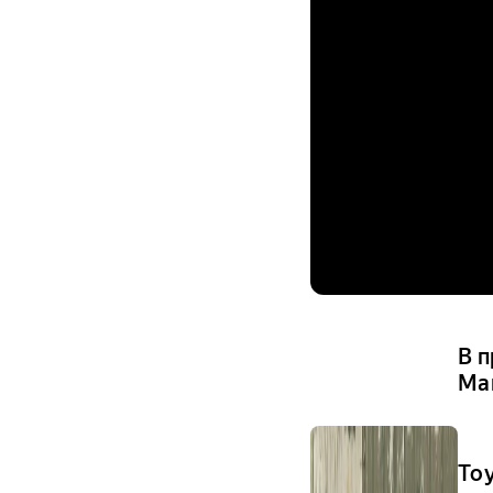
В 
Ма
To