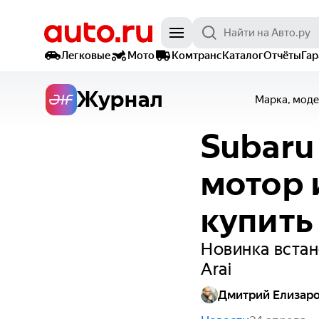
Легковые
Мото
Комтранс
Каталог
Отчёты
Га
Журнал
Марка, моде
Subaru
мотор 
купить
Новинка встан
Arai
Дмитрий Елизар