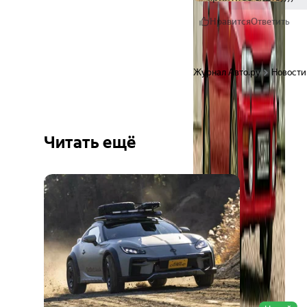
Нравится
Ответить
Журнал Авто.ру
Новости
Читать ещё
Ещё 6
фото