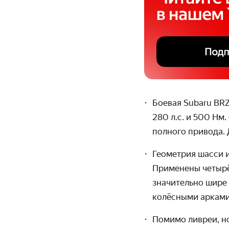
Боевая Subaru BR
280 л.с. и 500 Нм
полного привода.
Геометрия шасси и
Применены четырё
значительно шире
колёсными арками
Помимо ливреи, н