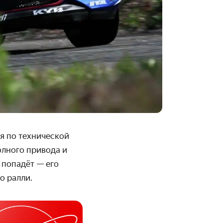
я по технической
олного привода и
 попадёт — его
о ралли.