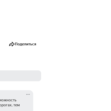
Поделиться
можность 
орогах, тем 