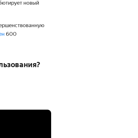
бютирует новый
вершенствованную
ен
600
ользования?