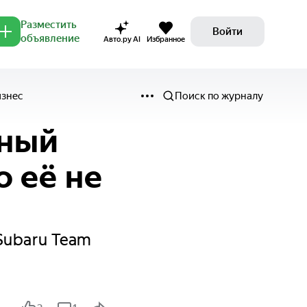
Разместить
Войти
объявление
Авто.ру AI
Избранное
изнес
Поиск по журналу
щный
о её не
Subaru Team