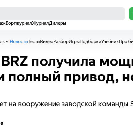
раж
Бортжурнал
Журнал
Дилеры
ль
Новости
Тесты
Видео
Разбор
Игры
Подборки
Учебник
Про б
 BRZ получила мо
и полный привод, н
ет на вооружение заводской команды 
ов