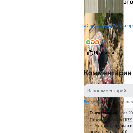
это
#Спорткары
#Автоспор
3
Нравится
Комментарии
Войдите
, чтобы комментир
Генка Ухманин
4 мая 2
Пожалуй, такая BRZ 
съехать с асфальта в
приятнее ехать))))