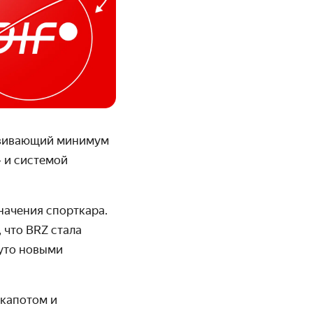
азвивающий минимум
» и системой
начения спорткара.
 что BRZ стала
нуто новыми
 капотом и