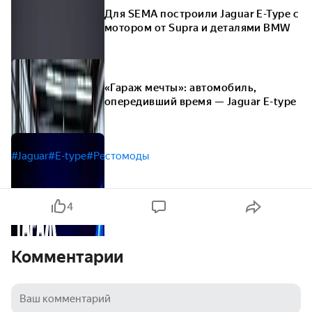
Для SEMA построили Jaguar E-Type с
мотором от Supra и деталями BMW
«Гараж мечты»: автомобиль,
опередивший время — Jaguar E-type
#Jaguar
#E-type
#Рестомоды
4
Комментарии