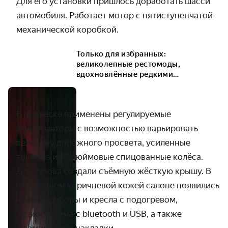
Для его установки пришлось доработать шасси
автомобиля. Работает мотор с пятиступенчатой
механической коробкой.
Только для избранных:
великолепные рестомоды,
вдохновлённые редкими
суперкарами
В подвеске применены регулируемые
амортизаторы с возможностью варьировать
величину дорожного просвета, усиленные
тормоза и 15-дюймовые спицованные колёса.
Для кузова создали съёмную жёсткую крышу. В
отделанном коричневой кожей салоне появились
новые приборы и кресла с подогревом,
аудиосистема с bluetooth
и USB, а также