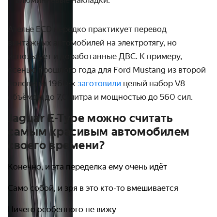
алюминиевые накладки.
Ателье ECD нередко практикует перевод
винтажных автомобилей на электротягу, но
использует и доработанные ДВС. К примеру,
осенью прошлого года для Ford Mustang из второй
половины 1960-х
заготовили
целый набор V8
объёмом до 7,0 литра и мощностью до 560 сил.
Jaguar E-Type можно считать
самым красивым автомобилем
своего времени?
Конечно, и эта переделка ему очень идёт
Само собой, и зря в это кто-то вмешивается
Ничего особенного не вижу