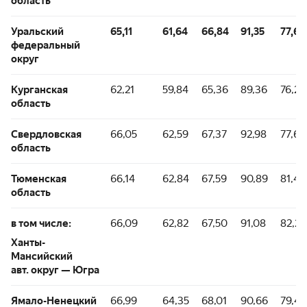
область
Уральский
65,11
61,64
66,84
91,35
77,63
федеральный
округ
Курганская
62,21
59,84
65,36
89,36
76,20
область
Свердловская
66,05
62,59
67,37
92,98
77,69
область
Тюменская
66,14
62,84
67,59
90,89
81,44
область
в том числе:
66,09
62,82
67,50
91,08
82,28
Ханты-
Мансийский
авт. округ — Югра
Ямало-Ненецкий
66,99
64,35
68,01
90,66
79,44