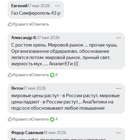
Евгений
17 мая 2026
Газ Симферополь 43 р
Нравится
Ответить
Александр К.
17 мая 2026
С ростом хрень. Мировой рынок ... прочая чушь. 
Организованное обдиралово, обоснования 
лепятся потом: мировой рынок, лунный свет, 
жирность мух .... АналитЕГи (((
Нравится
Ответить
8
Янтон
17 мая 2026
мировые цены растут - в России растут, мировые 
цены падают - в России растут... АнаЛитики на 
подсосе обосновывают любое повышение
Нравится
Ответить
4
Федор Савельев
18 мая 2026
Мы же нефть покупаем это же не народное 