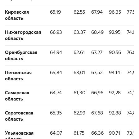
Кировская
65,19
62,55
67,94
96,35
77,55
область
Нижегородская
66,93
63,37
68,49
92,95
74,93
область
Оренбургская
64,94
62,61
67,27
90,56
76,02
область
Пензенская
65,84
63,01
67,52
94,14
74,56
область
Самарская
64,74
61,30
66,96
92,28
74,36
область
Саратовская
65,35
62,99
67,68
92,88
74,87
область
Ульяновская
64,07
61,75
66,36
90,71
73,11