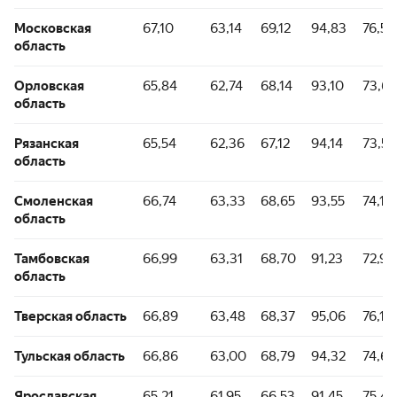
Московская
67,10
63,14
69,12
94,83
76,58
область
Орловская
65,84
62,74
68,14
93,10
73,69
область
Рязанская
65,54
62,36
67,12
94,14
73,51
область
Смоленская
66,74
63,33
68,65
93,55
74,13
область
Тамбовская
66,99
63,31
68,70
91,23
72,96
область
Тверская область
66,89
63,48
68,37
95,06
76,10
Тульская область
66,86
63,00
68,79
94,32
74,65
Ярославская
65,21
61,95
66,53
91,45
75,46