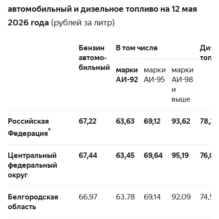
автомобильный и дизельное топливо на 12 мая
2026 года
(рублей за литр)
Бензин
В том числе
Дизе
автомо-
топл
бильный
марки
марки
марки
АИ-92
АИ-95
АИ-98
и
выше
Российская
67,22
63,63
69,12
93,62
78,26
*
Федерация
Центральный
67,44
63,45
69,64
95,19
76,06
федеральный
округ
Белгородская
66,97
63,78
69,14
92,09
74,58
область