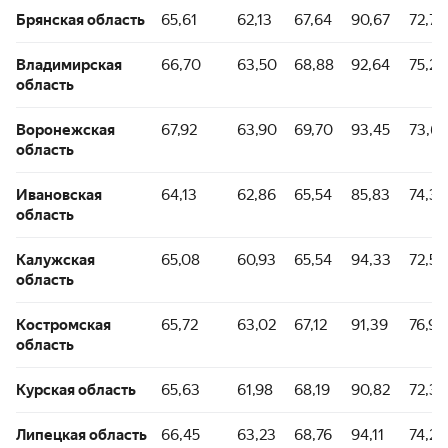
Брянская область
65,61
62,13
67,64
90,67
72,75
Владимирская
66,70
63,50
68,88
92,64
75,27
область
Воронежская
67,92
63,90
69,70
93,45
73,62
область
Ивановская
64,13
62,86
65,54
85,83
74,33
область
Калужская
65,08
60,93
65,54
94,33
72,53
область
Костромская
65,72
63,02
67,12
91,39
76,91
область
Курская область
65,63
61,98
68,19
90,82
72,34
Липецкая область
66,45
63,23
68,76
94,11
74,26