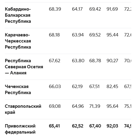
Кабардино-
68,39
64,17
69,42
91,69
72,26
Балкарская
Республика
Карачаево-
68,18
63,94
69,52
95,44
72,67
Черкесская
Республика
Республика
67,62
63,80
68,78
90,27
70,68
Северная Осетия
— Алания
Чеченская
66,03
62,19
67,51
82,45
67,50
Республика
Ставропольский
69,08
64,96
71,39
95,64
75,17
край
Приволжский
65,41
62,52
67,40
92,03
74,96
федеральный