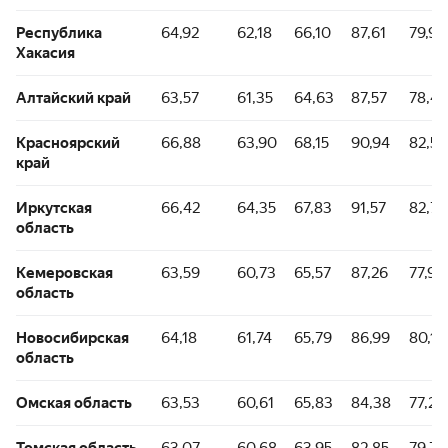
Республика
64,92
62,18
66,10
87,61
79,93
Хакасия
Алтайский край
63,57
61,35
64,63
87,57
78,42
Красноярский
66,88
63,90
68,15
90,94
82,57
край
Иркутская
66,42
64,35
67,83
91,57
82,79
область
Кемеровская
63,59
60,73
65,57
87,26
77,94
область
Новосибирская
64,18
61,74
65,79
86,99
80,18
область
Омская область
63,53
60,61
65,83
84,38
77,22
Томская область
63,07
60,68
63,95
82,85
79,73