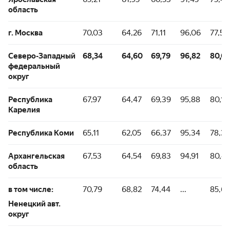
область
г. Москва
70,03
64,26
71,11
96,06
77,50
Северо-Западный
68,34
64,60
69,79
96,82
80,05
федеральный
округ
Республика
67,97
64,47
69,39
95,88
80,11
Карелия
Республика Коми
65,11
62,05
66,37
95,34
78,31
Архангельская
67,53
64,54
69,83
94,91
80,4
область
в том числе:
70,79
68,82
74,44
...
85,65
Ненецкий авт.
округ