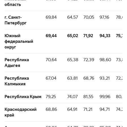
область
г. Санкт-
69,84
64,57
70,05
97,16
78,64
Петербург
Южный
69,44
65,02
71,92
94,33
75,73
федеральный
округ
Республика
70,64
65,38
72,39
98,60
73,82
Адыгея
Республика
67,04
63,81
68,76
93,21
72,25
Калмыкия
Республика Крым
79,25
74,07
81,55
99,96
80,31
Краснодарский
68,86
64,91
71,21
94,71
74,20
край