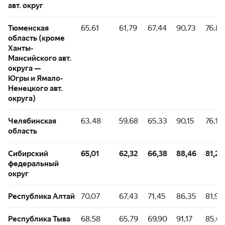
авт. округ
Тюменская
65,61
61,79
67,44
90,73
76,88
область (кроме
Ханты-
Мансийского авт.
округа —
Югры и Ямало-
Ненецкого авт.
округа)
Челябинская
63,48
59,68
65,33
90,15
76,19
область
Сибирский
65,01
62,32
66,38
88,46
81,24
федеральный
округ
Республика Алтай
70,07
67,43
71,45
86,35
81,96
Республика Тыва
68,58
65,79
69,90
91,17
85,64