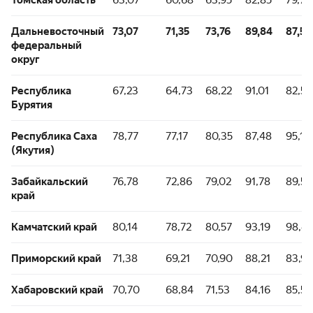
Дальневосточный
73,07
71,35
73,76
89,84
87,52
федеральный
округ
Республика
67,23
64,73
68,22
91,01
82,52
Бурятия
Республика Саха
78,77
77,17
80,35
87,48
95,18
(Якутия)
Забайкальский
76,78
72,86
79,02
91,78
89,56
край
Камчатский край
80,14
78,72
80,57
93,19
98,42
Приморский край
71,38
69,21
70,90
88,21
83,98
Хабаровский край
70,70
68,84
71,53
84,16
85,59