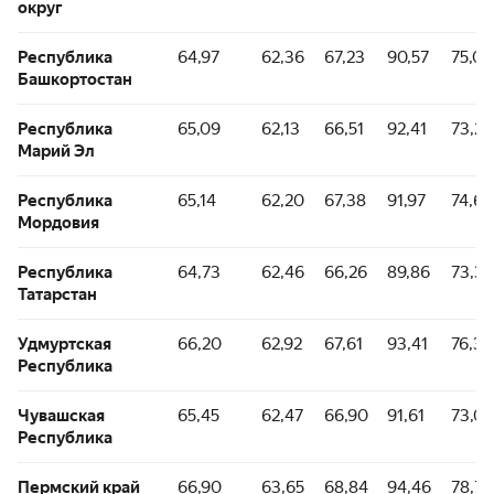
округ
Республика
64,97
62,36
67,23
90,57
75,09
Башкортостан
Республика
65,09
62,13
66,51
92,41
73,26
Марий Эл
Республика
65,14
62,20
67,38
91,97
74,66
Мордовия
Республика
64,73
62,46
66,26
89,86
73,32
Татарстан
Удмуртская
66,20
62,92
67,61
93,41
76,31
Республика
Чувашская
65,45
62,47
66,90
91,61
73,03
Республика
Пермский край
66,90
63,65
68,84
94,46
78,77