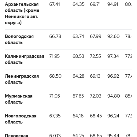
Архангельская
67,41
64,35
69,71
94,91
80,26
область (кроме
Ненецкого авт.
округа)
Вологодская
66,78
63,74
67,99
92,60
78,65
область
Калининградская
71,95
68,53
72,55
97,34
77,98
область
Ленинградская
68,50
64,28
69,13
96,92
77,41
область
Мурманская
71,05
67,65
72,03
94,80
85,01
область
Новгородская
67,35
64,16
68,45
96,24
77,94
область
Псковская
67,03
64,25
68,65
95,44
78,6