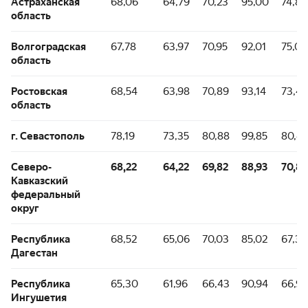
Астраханская
68,06
64,79
70,23
95,00
74,83
область
Волгоградская
67,78
63,97
70,95
92,01
75,03
область
Ростовская
68,54
63,98
70,89
93,14
73,42
область
г. Севастополь
78,19
73,35
80,88
99,85
80,45
Северо-
68,22
64,22
69,82
88,93
70,86
Кавказский
федеральный
округ
Республика
68,52
65,06
70,03
85,02
67,33
Дагестан
Республика
65,30
61,96
66,43
90,94
66,94
Ингушетия