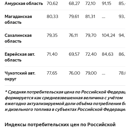
Амурская область
70,62
68,27
72,10
91,15
85,42
Магаданская
80,33
79,61
81,31
...
93,3
область
Сахалинская
79,35
76,11
79,70
104,24
94,71
область
Еврейская авт.
71,40
69,57
72,40
84,63
86,35
область
Чукотский авт.
77,65
76,00
79,00
...
78,0
округ
* Средняя потребительская цена по Российской Федераци
формируется как средневзвешенная величина с учётом
ежегодно актуализируемой доли объёма потребления бен
и дизельного топлива в субъектах Российской Федерации.
Индексы потребительских цен по Российской